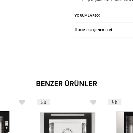
Ağırlık: 225 kg
YORUMLAR
(0)
Boyutlar: 1717×1073×315
ÖDEME SEÇENEKLERI
BENZER ÜRÜNLER