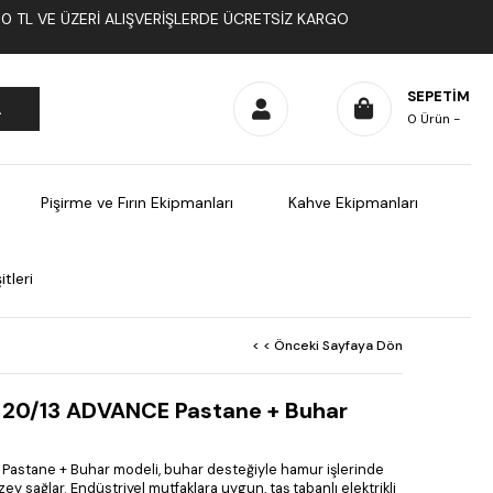
1000 TL VE ÜZERI ALIŞVERIŞLERDE ÜCRETSIZ KARGO
SEPETIM
0
Ürün
Pişirme ve Fırın Ekipmanları
Kahve Ekipmanları
tleri
< < Önceki Sayfaya Dön
E-20/13 ADVANCE Pastane + Buhar
astane + Buhar modeli, buhar desteğiyle hamur işlerinde
 sağlar. Endüstriyel mutfaklara uygun, taş tabanlı elektrikli