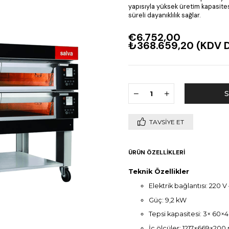
yapısıyla yüksek üretim kapasites
süreli dayanıklılık sağlar.
€6.752,00
₺368.659,20
(KDV D
TAVSIYE ET
ÜRÜN ÖZELLIKLERI
Teknik Özellikler
Elektrik bağlantısı: 220 V 
Güç: 9,2 kW
Tepsi kapasitesi: 3× 60×
İç ölçüler: 1217×669×20