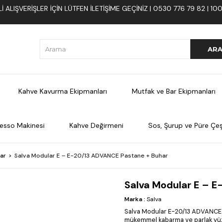
 ALIŞVERIŞLER İÇIN LÜTFEN ILETIŞIME GEÇINIZ | 0530 776 79 82 | 
Kahve Kavurma Ekipmanları
Mutfak ve Bar Ekipmanları
esso Makinesi
Kahve Değirmeni
Sos, Şurup ve Püre Çeşi
lar
Salva Modular E – E-20/13 ADVANCE Pastane + Buhar
Salva Modular E – 
Marka
:
Salva
Salva Modular E-20/13 ADVANCE P
mükemmel kabarma ve parlak yüzey