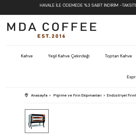
HAVALE İLE ÖDEMEDE %3 SABIT İNDIRIM -TAKSITLI
Kahve
Yeşil Kahve Çekirdeği
Toptan Kahve
Espr
Anasayfa
Pişirme ve Fırın Ekipmanları
Endüstriyel Fırın