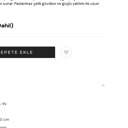
i sunar. Paslanmaz çelik gövdesi ve güçlü yalıtımı ile uzun
ahil)
– 1N
40 cm
0 mm