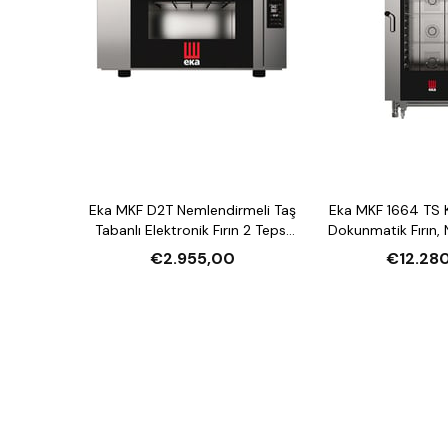
Eka MKF D2T Nemlendirmeli Taş
Eka MKF 1664 TS 
Tabanlı Elektronik Fırın 2 Tepsi
Dokunmatik Fırın,
Kapasiteli Elektrikli
16 Tepsi Kapasite
€2.955,00
€12.28