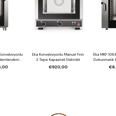
Konveksiyonlu
Eka Konveksiyonlu Manuel Fırın
Eka MKF 1064
 Nemlendirmeli
3 Tepsi Kapasiteli Elektrikli
Dokunmatik F
li Elektrikli
10 Tepsi Kap
0,00
€920,00
€6