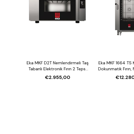
Eka MKF D2T Nemlendirmeli Taş
Eka MKF 1664 TS 
Tabanlı Elektronik Fırın 2 Tepsi
Dokunmatik Fırın,
Kapasiteli Elektrikli
16 Tepsi Kapasite
€2.955,00
€12.28