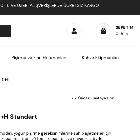
1000 TL VE ÜZERI ALIŞVERIŞLERDE ÜCRETSIZ KARGO
SEPETIM
0
Ürün
Pişirme ve Fırın Ekipmanları
Kahve Ekipmanları
tleri
< < Önceki Sayfaya Dön
+H Standart
deli, yoğun pişirme gereksinimlerine sahip işletmeler için
rji kapasitesi, geniş 5 tepsi kapasitesi ve dayanıklı gövde