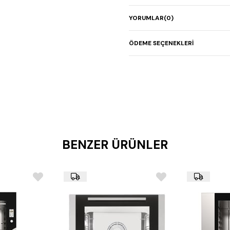
Güç
: 7,5 kW
YORUMLAR
(0)
Ağırlık
: 112 kg
Boyutlar
: 915 × 1059 × 
ÖDEME SEÇENEKLERI
BENZER ÜRÜNLER