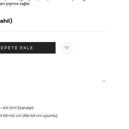
en pişirme sağlar.
ahil)
— KX-5+H Standart
det 60×40 cm (66×46 cm uyumlu)