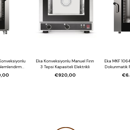
Konveksiyonlu
Eka Konveksiyonlu Manuel Fırın
Eka MKF 1064
 Nemlendirmeli
3 Tepsi Kapasiteli Elektrikli
Dokunmatik F
li Elektrikli
10 Tepsi Kap
0,00
€920,00
€6