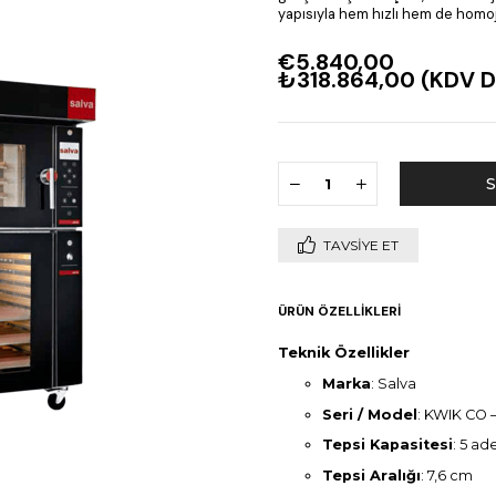
yapısıyla hem hızlı hem de homoj
€5.840,00
₺318.864,00
(KDV D
TAVSIYE ET
ÜRÜN ÖZELLIKLERI
Teknik Özellikler
Marka
: Salva
Seri / Model
: KWIK CO 
Tepsi Kapasitesi
: 5 a
Tepsi Aralığı
: 7,6 cm