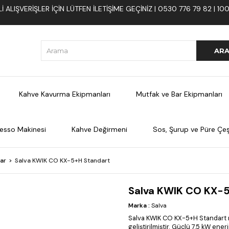
 ALIŞVERIŞLER İÇIN LÜTFEN ILETIŞIME GEÇINIZ | 0530 776 79 82 | 
Kahve Kavurma Ekipmanları
Mutfak ve Bar Ekipmanları
esso Makinesi
Kahve Değirmeni
Sos, Şurup ve Püre Çeşi
lar
Salva KWIK CO KX-5+H Standart
Salva KWIK CO KX-5
Marka
:
Salva
Salva KWIK CO KX-5+H Standart mo
geliştirilmiştir. Güçlü 7,5 kW ene