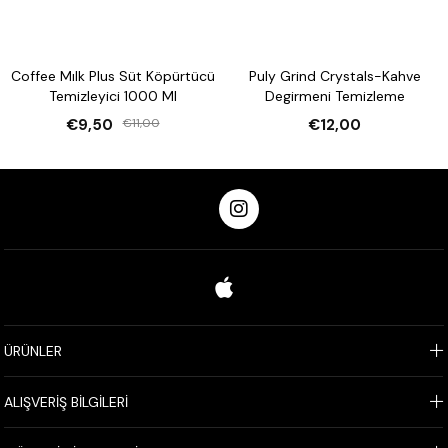
Ekonomik ve Uzun Süreli Kullanım:
5'li paket, uzun süreli
kullanım sağlar ve ekonomik bir temizlik çözümü sunar.
Coffee Mılk Plus Süt Köpürtücü
Puly Grind Crystals-Kahve
Temizleyici 1000 Ml
Degirmeni Temizleme
€9,50
€11,00
€12,00
ÜRÜNLER
ALIŞVERİŞ BİLGİLERİ