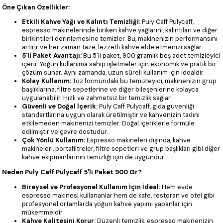
Öne Çıkan Özellikler:
Etkili Kahve Yağı ve Kalıntı Temizliği:
Puly Caff Pulycaff,
espresso makinelerinde biriken kahve yağlarını, kalıntıları ve diğer
birikintileri derinlemesine temizler. Bu, makinenizin performansını
artırır ve her zaman taze, lezzetli kahve elde etmenizi sağlar.
5'li Paket Avantajı:
Bu 5'li paket, 900 gramlık beş adet temizleyici
içerir. Yoğun kullanıma sahip işletmeler için ekonomik ve pratik bir
çözüm sunar. Aynı zamanda, uzun süreli kullanım için idealdir.
Kolay Kullanım:
Toz formundaki bu temizleyici, makinenizin grup
başlıklarına, filtre sepetlerine ve diğer bileşenlerine kolayca
uygulanabilir. Hızlı ve zahmetsiz bir temizlik sağlar.
Güvenli ve Doğal İçerik:
Puly Caff Pulycaff, gıda güvenliği
standartlarına uygun olarak üretilmiştir ve kahvenizin tadını
etkilemeden makinenizi temizler. Doğal içeriklerle formüle
edilmiştir ve çevre dostudur.
Çok Yönlü Kullanım:
Espresso makineleri dışında, kahve
makineleri, portafiltreler, filtre sepetleri ve grup başlıkları gibi diğer
kahve ekipmanlarının temizliği için de uygundur.
Neden Puly Caff Pulycaff 5'li Paket 900 Gr?
Bireysel ve Profesyonel Kullanım İçin İdeal:
Hem evde
espresso makinesi kullananlar hem de kafe, restoran ve otel gibi
profesyonel ortamlarda yoğun kahve yapımı yapanlar için
mükemmeldir.
Kahve Kalitesini Korur:
Düzenli temizlik, espresso makinenizin