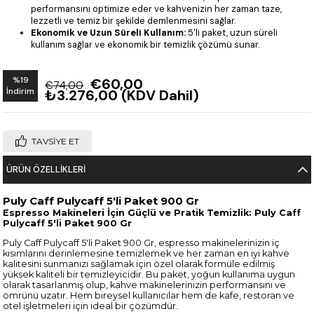
performansını optimize eder ve kahvenizin her zaman taze,
lezzetli ve temiz bir şekilde demlenmesini sağlar.
Ekonomik ve Uzun Süreli Kullanım:
5'li paket, uzun süreli
kullanım sağlar ve ekonomik bir temizlik çözümü sunar.
%
19
€60,00
€74,00
İndirim
₺3.276,00
(KDV Dahil)
TAVSIYE ET
ÜRÜN ÖZELLIKLERI
Puly Caff Pulycaff 5'li Paket 900 Gr
Espresso Makineleri İçin Güçlü ve Pratik Temizlik: Puly Caff
Pulycaff 5'li Paket 900 Gr
Puly Caff Pulycaff 5'li Paket 900 Gr, espresso makinelerinizin iç
kısımlarını derinlemesine temizlemek ve her zaman en iyi kahve
kalitesini sunmanızı sağlamak için özel olarak formüle edilmiş
yüksek kaliteli bir temizleyicidir. Bu paket, yoğun kullanıma uygun
olarak tasarlanmış olup, kahve makinelerinizin performansını ve
ömrünü uzatır. Hem bireysel kullanıcılar hem de kafe, restoran ve
otel işletmeleri için ideal bir çözümdür.