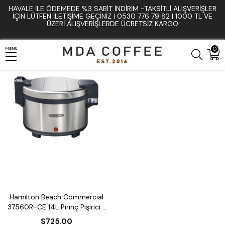
HAVALE İLE ÖDEMEDE %3 SABIT İNDIRIM -TAKSITLI ALIŞVERIŞLER
Anasayfa
Pişirme ve Fırın Ekipmanları
Pirinç ve Pilav Pişiriciler
İÇIN LÜTFEN ILETIŞIME GEÇINIZ | 0530 776 79 82 | 1000 TL VE
ÜZERI ALIŞVERIŞLERDE ÜCRETSIZ KARGO
0
MENU
Hamilton Beach Commercial
37560R-CE 14L Pirinç Pişirici /
Isıtıcı
$725.00