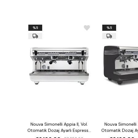
%5
%5
Nouva Simonelli Appia II, Vol.
Nouva Simonelli A
Otomatik Dozaj Ayarlı Espresso
Otomatik Dozaj Ay
Kahve Makinesi
Kahve Mak