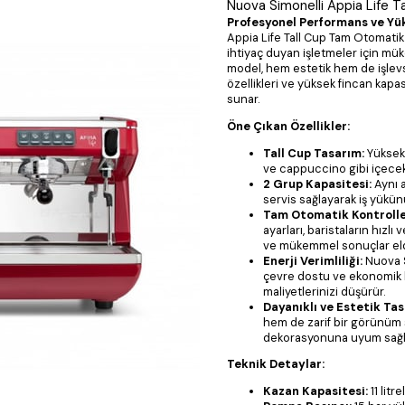
Nuova Simonelli Appia Life 
Profesyonel Performans ve Yük
Appia Life Tall Cup Tam Otomatik
ihtiyaç duyan işletmeler için mü
model, hem estetik hem de işlevs
özellikleri ve yüksek fincan kapas
sunar.
Öne Çıkan Özellikler:
Tall Cup Tasarım:
Yüksek 
ve cappuccino gibi içecekl
2 Grup Kapasitesi:
Aynı a
servis sağlayarak iş yükünü
Tam Otomatik Kontrolle
ayarları, baristaların hızlı
ve mükemmel sonuçlar eld
Enerji Verimliliği:
Nuova Si
çevre dostu ve ekonomik bir
maliyetlerinizi düşürür.
Dayanıklı ve Estetik Tas
hem de zarif bir görünüm s
dekorasyonuna uyum sağl
Teknik Detaylar:
Kazan Kapasitesi:
11 litr