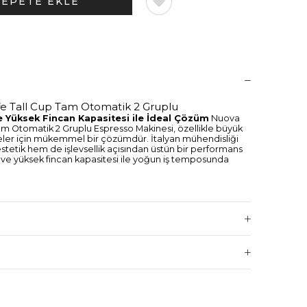
fe Tall Cup Tam Otomatik 2 Gruplu
 Yüksek Fincan Kapasitesi ile İdeal Çözüm
Nuova
Tam Otomatik 2 Gruplu Espresso Makinesi, özellikle büyük
meler için mükemmel bir çözümdür. İtalyan mühendisliği
stetik hem de işlevsellik açısından üstün bir performans
i ve yüksek fincan kapasitesi ile yoğun iş temposunda
ek fincanlara uygun olarak tasarlanan bu model,
ccino gibi içeceklerde büyük bardaklar kullanan
ı anda iki espresso hazırlama imkanı sunan bu makine,
 yükünü hafifletir ve müşteri memnuniyetini artırır.
ler:
Kullanıcı dostu dokunmatik ekran ve otomatik
ın hızlı ve hassas bir şekilde çalışmasını sağlar. Her
kemmel sonuçlar elde edilmesine olanak tanır.