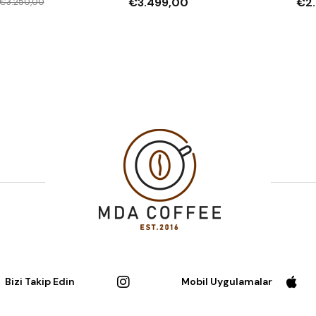
€3.499,00
€2
€3.250,00
Gruplu Espresso Makinesi, 
M
resmi garanti ile sunulm
hizmetlerimizle de her 
Bizi Takip Edin
Mobil Uygulamalar