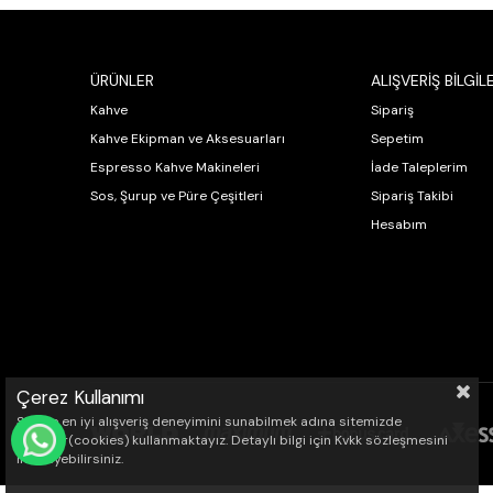
ÜRÜNLER
ALIŞVERİŞ BİLGİLE
Kahve
Sipariş
Kahve Ekipman ve Aksesuarları
Sepetim
Espresso Kahve Makineleri
İade Taleplerim
Sos, Şurup ve Püre Çeşitleri
Sipariş Takibi
Hesabım
Çerez Kullanımı
Sizlere en iyi alışveriş deneyimini sunabilmek adına sitemizde
çerezler(cookies) kullanmaktayız. Detaylı bilgi için Kvkk sözleşmesini
WHATSAPP İLE SİPARİŞ VER
inceleyebilirsiniz.