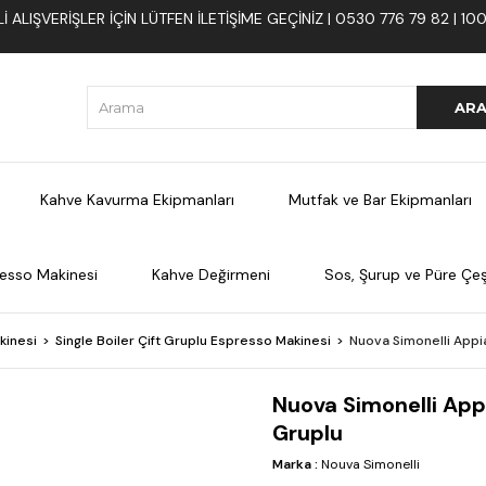
 ALIŞVERIŞLER İÇIN LÜTFEN ILETIŞIME GEÇINIZ | 0530 776 79 82 | 
Kahve Kavurma Ekipmanları
Mutfak ve Bar Ekipmanları
esso Makinesi
Kahve Değirmeni
Sos, Şurup ve Püre Çeşi
kinesi
Single Boiler Çift Gruplu Espresso Makinesi
Nuova Simonelli Appia
Nuova Simonelli App
Gruplu
Marka
:
Nouva Simonelli