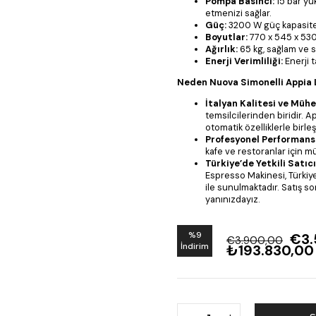
Pompa Basıncı:
15 bar yü
etmenizi sağlar.
Güç:
3200 W güç kapasitesi
Boyutlar:
770 x 545 x 530
Ağırlık:
65 kg, sağlam ve s
Enerji Verimliliği:
Enerji t
Neden Nuova Simonelli Appia L
İtalyan Kalitesi ve Mühe
temsilcilerinden biridir. A
otomatik özelliklerle birleşt
Profesyonel Performans
kafe ve restoranlar için m
Türkiye’de Yetkili Satıcı
Espresso Makinesi, Türkiye’d
ile sunulmaktadır. Satış 
yanınızdayız.
%
9
€3.
€3.900,00
İndirim
₺193.830,00