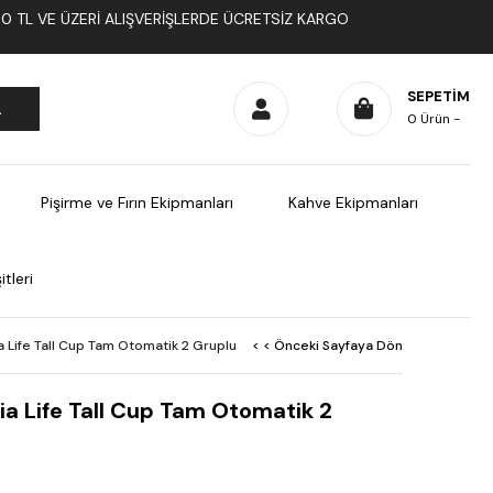
1000 TL VE ÜZERI ALIŞVERIŞLERDE ÜCRETSIZ KARGO
SEPETIM
0
Ürün
Pişirme ve Fırın Ekipmanları
Kahve Ekipmanları
tleri
 Life Tall Cup Tam Otomatik 2 Gruplu
< < Önceki Sayfaya Dön
ia Life Tall Cup Tam Otomatik 2