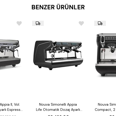
Enerji Verimliliği:
Nuova 
BENZER ÜRÜNLER
sayesinde çevre dostu ve 
işletme maliyetlerinizi d
Dayanıklı ve Estetik 
dayanıklı hem de zarif b
restoran dekorasyonuna
Teknik Detaylar:
Kazan Kapasitesi:
11 li
Pompa Basıncı:
15 bar
elde etmenizi sağlar.
Güç:
3200 W güç kapasite
Boyutlar:
770 x 545 x 53
Ağırlık:
65 kg, sağlam ve 
Enerji Verimliliği:
Enerji
Neden Nuova Simonelli Appi
İtalyan Kalitesi ve Mü
en iyi temsilcilerinden bi
kapasitesi ve tam otomatik
Profesyonel Perform
ppia II, Vol.
Nouva Simonelli Appia
Nouva Simo
tasarımı ile kafe ve res
tutarlı kalite sunar.
arlı Espresso
Life Otomatik Dozaj Ayarlı
Compact, 2 
inesi
Espresso Kahve Makinesi
Dozaj Ayarl
Türkiye’de Yetkili Satı