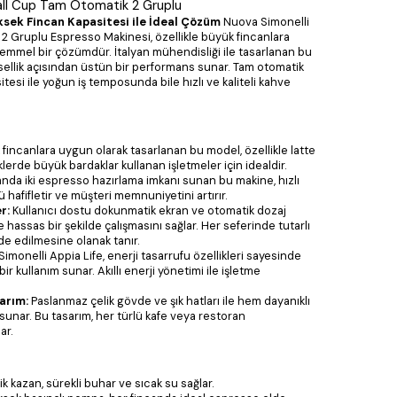
Tall Cup Tam Otomatik 2 Gruplu
sek Fincan Kapasitesi ile İdeal Çözüm
Nuova Simonelli
 2 Gruplu Espresso Makinesi, özellikle büyük fincanlara
kemmel bir çözümdür. İtalyan mühendisliği ile tasarlanan bu
ellik açısından üstün bir performans sunar. Tam otomatik
itesi ile yoğun iş temposunda bile hızlı ve kaliteli kahve
fincanlara uygun olarak tasarlanan bu model, özellikle latte
erde büyük bardaklar kullanan işletmeler için idealdir.
nda iki espresso hazırlama imkanı sunan bu makine, hızlı
 hafifletir ve müşteri memnuniyetini artırır.
r:
Kullanıcı dostu dokunmatik ekran ve otomatik dozaj
 ve hassas bir şekilde çalışmasını sağlar. Her seferinde tutarlı
e edilmesine olanak tanır.
monelli Appia Life, enerji tasarrufu özellikleri sayesinde
 kullanım sunar. Akıllı enerji yönetimi ile işletme
arım:
Paslanmaz çelik gövde ve şık hatları ile hem dayanıklı
unar. Bu tasarım, her türlü kafe veya restoran
ar.
elik kazan, sürekli buhar ve sıcak su sağlar.