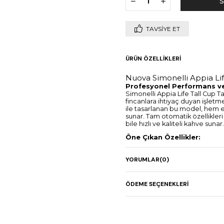
TAVSIYE ET
ÜRÜN ÖZELLIKLERI
Nuova Simonelli Appia Li
Profesyonel Performans ve
Simonelli Appia Life Tall Cup 
fincanlara ihtiyaç duyan işlet
ile tasarlanan bu model, hem e
sunar. Tam otomatik özellikler
bile hızlı ve kaliteli kahve sunar.
Öne Çıkan Özellikler:
Tall Cup Tasarım:
Yüks
özellikle latte ve cappu
YORUMLAR
(0)
işletmeler için idealdir.
2 Grup Kapasitesi:
Ayn
ÖDEME SEÇENEKLERI
hızlı servis sağlayarak iş
Tam Otomatik Kontrol
dozaj ayarları, baristalar
seferinde tutarlı ve mü