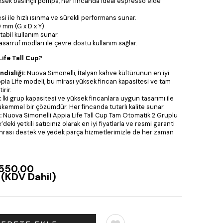
ksek basınçlı pompa, her fincanda ideal espresso elde
 ile hızlı ısınma ve sürekli performans sunar.
 mm (G x D x Y).
tabil kullanım sunar.
asarruf modları ile çevre dostu kullanım sağlar.
ife Tall Cup?
ndisliği:
Nuova Simonelli, İtalyan kahve kültürünün en iyi
ppia Life modeli, bu mirası yüksek fincan kapasitesi ve tam
irir.
:
İki grup kapasitesi ve yüksek fincanlara uygun tasarımı ile
ükemmel bir çözümdür. Her fincanda tutarlı kalite sunar.
:
Nuova Simonelli Appia Life Tall Cup Tam Otomatik 2 Gruplu
eki yetkili satıcınız olarak en iyi fiyatlarla ve resmi garanti
sonrası destek ve yedek parça hizmetlerimizle de her zaman
550,00
(KDV Dahil)