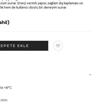
üm sunar. Enerji verimli yapısı, sağlam dış kaplaması ve
ılık hem de kullanıcı dostu bir deneyim sunar.
hil)
ile +8°C
5 mm