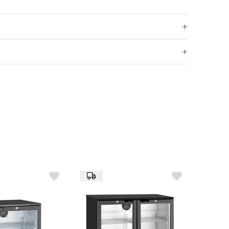
vde
al raflar
eniş kapasitesi ve verimli soğutma sistemi ile sürekli
 enerji tüketimi ile işletme maliyetlerini minimize eder.
 küçük hem de büyük mekanlarda rahatça
dadır.
z çelik iç yapısı ile hijyen ve temizlik kolaylığı sunar.
performanslı kompresörü, sessiz çalışarak rahatsızlık