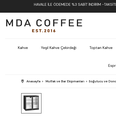
HAVALE İLE ÖDEMEDE %3 SABIT İNDIRIM -TAKSITLI
Kahve
Yeşil Kahve Çekirdeği
Toptan Kahve
Espr
Anasayfa
Mutfak ve Bar Ekipmanları
Soğutucu ve Dond