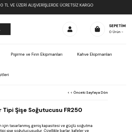
1000 TL VE ÜZERI ALIŞVERIŞLERDE ÜCRETSIZ KARGO
SEPETIM
0
Ürün
Pişirme ve Fırın Ekipmanları
Kahve Ekipmanları
tleri
< < Önceki Sayfaya Dön
r Tipi Şişe Soğutucusu FR250
 için tasarlanmış, geniş kapasitesi ve güçlü soğutma
tipi şişe soğutucusudur. Özellikle barlar, kafeler ve