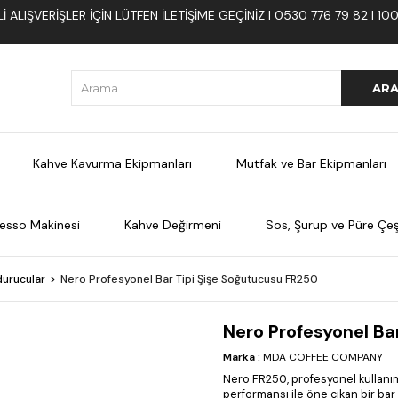
 ALIŞVERIŞLER İÇIN LÜTFEN ILETIŞIME GEÇINIZ | 0530 776 79 82 | 
Kahve Kavurma Ekipmanları
Mutfak ve Bar Ekipmanları
esso Makinesi
Kahve Değirmeni
Sos, Şurup ve Püre Çeşi
urucular
Nero Profesyonel Bar Tipi Şişe Soğutucusu FR250
Nero Profesyonel Ba
Marka
:
MDA COFFEE COMPANY
Nero FR250, profesyonel kullanım
performansı ile öne çıkan bir bar 