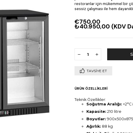
restoranlar için mükemmel bir çöz
sessiz çalışması ile hem dayanıkl
€750,00
₺40.950,00
(KDV Da
TAVSIYE ET
ÜRÜN ÖZELLIKLERI
Teknik Özellikler:
Soğutma Aralığı:
+2°C 
Kapasite:
210 litre
Boyutlar:
900x500x87
Ağırlık:
88 kg