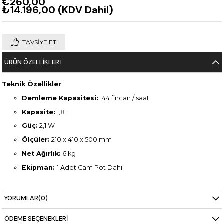
€260,00
₺14.196,00
(KDV Dahil)
TAVSIYE ET
ÜRÜN ÖZELLIKLERI
Teknik Özellikler
Demleme Kapasitesi:
144 fincan / saat
Kapasite:
1,8 L
Güç:
2,1 W
Ölçüler:
210 x 410 x 500 mm
Net Ağırlık:
6 kg
Ekipman:
1 Adet Cam Pot Dahil
YORUMLAR
(0)
ÖDEME SEÇENEKLERI