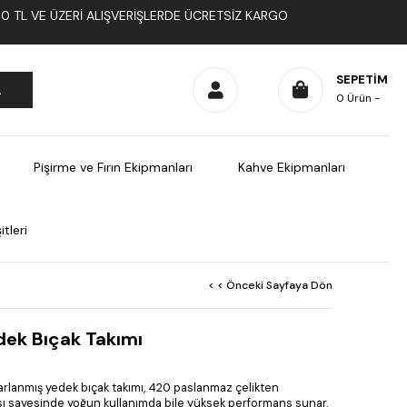
1000 TL VE ÜZERI ALIŞVERIŞLERDE ÜCRETSIZ KARGO
SEPETIM
0
Ürün
Pişirme ve Fırın Ekipmanları
Kahve Ekipmanları
tleri
< < Önceki Sayfaya Dön
ek Bıçak Takımı
lanmış yedek bıçak takımı, 420 paslanmaz çelikten
pısı sayesinde yoğun kullanımda bile yüksek performans sunar.