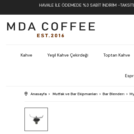
HAVALE İLE ÖDEMEDE %3 SABIT İNDIRIM -TAKSITLI
Kahve
Yeşil Kahve Çekirdeği
Toptan Kahve
Espr
Anasayfa
Mutfak ve Bar Ekipmanları
Bar Blenderı
My