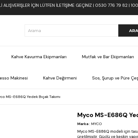
 ALIŞVERIŞLER İÇIN LÜTFEN ILETIŞIME GEÇINIZ | 0530 776 79 82 | 
Kahve Kavurma Ekipmanları
Mutfak ve Bar Ekipmanları
esso Makinesi
Kahve Değirmeni
Sos, Şurup ve Püre Çeşi
co MS-E686Q Yedek Bıçak Takımı
Myco MS-E686Q Yed
Marka
:
MYCO
Myco MS-E686Q modeli için tasar
üretilmiştir. Güçlü ve keskin ya