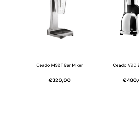
Ceado M98T Bar Mıxer
Ceado V90 Bu
€320,00
€480,