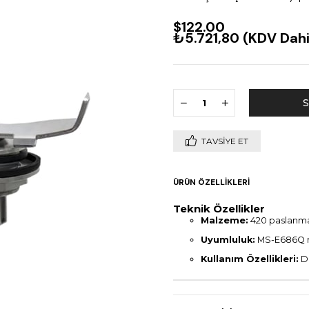
$122.00
₺5.721,80
(KDV Dahi
TAVSIYE ET
ÜRÜN ÖZELLIKLERI
Teknik Özellikler
Malzeme:
420 paslanma
Uyumluluk:
MS-E686Q 
Kullanım Özellikleri:
Da