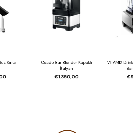
z Kırıcı
Ceado Bar Blender Kapaklı
VITAMIX Drin
İtalyan
Bar
00
€1.350,00
€9