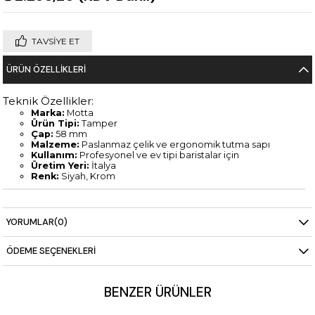
TAVSIYE ET
ÜRÜN ÖZELLIKLERI
Teknik Özellikler:
Marka:
Motta
Ürün Tipi:
Tamper
Çap:
58 mm
Malzeme:
Paslanmaz çelik ve ergonomik tutma sapı
Kullanım:
Profesyonel ve ev tipi baristalar için
Üretim Yeri:
İtalya
Renk:
Siyah, Krom
YORUMLAR
(0)
ÖDEME SEÇENEKLERI
BENZER ÜRÜNLER