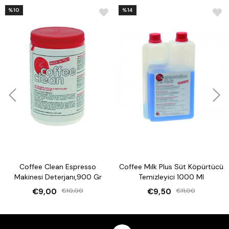
%10
%14
Coffee Clean Espresso
Coffee Mılk Plus Süt Köpürtücü
Makinesi Deterjanı,900 Gr
Temizleyici 1000 Ml
€9,00
€10,00
€9,50
€11,00