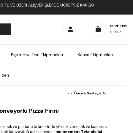
1000 TL VE ÜZERI ALIŞVERIŞLERDE ÜCRETSIZ KARGO
SEPETIM
0
Ürün
Pişirme ve Fırın Ekipmanları
Kahve Ekipmanları
tleri
< < Önceki Sayfaya Dön
onveyörlü Pizza Fırını
a, ekmek ve pastane ürünlerinde yüksek verimlilik ve kusursuz
 bir konveyörlü pizza fırınıdır.
Impingement Teknolojisi