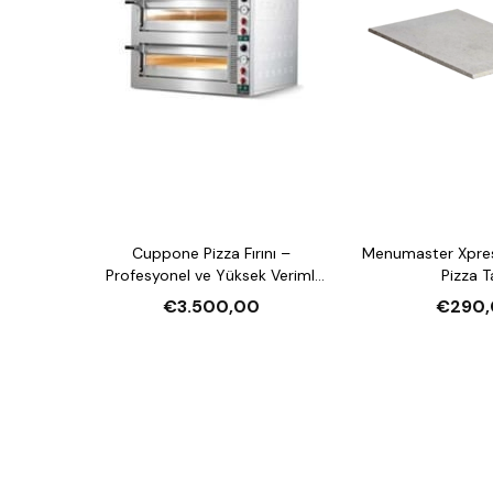
Cuppone Pizza Fırını –
Menumaster Xpre
Profesyonel ve Yüksek Verimli
Pizza T
Pizza Fırını
€3.500,00
€290,