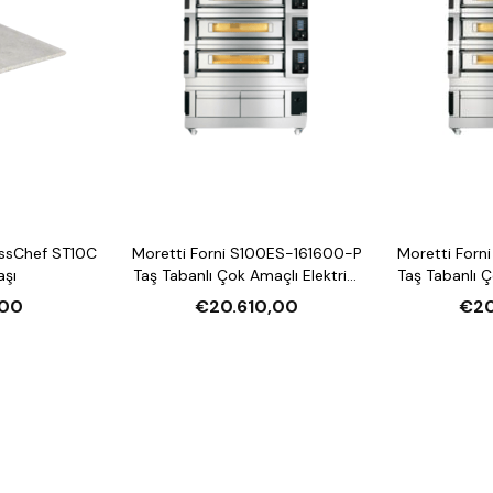
ssChef ST10C
Moretti Forni S100ES-161600-P
Moretti Forn
aşı
Taş Tabanlı Çok Amaçlı Elektrikli
Taş Tabanlı Ç
Katlı Fırın (Buharlı,
Katlı F
00
€20.610,00
€20
Mayalandırmalı)
Mayal