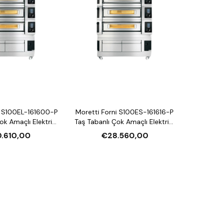
i S100EL-161600-P
Moretti Forni S100ES-161616-P
ok Amaçlı Elektrikli
Taş Tabanlı Çok Amaçlı Elektrikli
ırın (Buharlı,
Katlı Fırın (Buharlı,
.610,00
€28.560,00
andırmalı)
Mayalandırmalı)