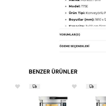
Model:
T75E
Ürün Tipi:
Konveyörlü Pi
Boyutlar (mm):
1810 x 1
Kapasite:
3x33 cm Pizza
Güç:
16,55 kW – 380/40
YORUMLAR
(0)
Ağırlık:
214 kg
Maksimum Pişirme Sıc
ÖDEME SEÇENEKLERI
Teknoloji:
Impingement Tekno
Remote Master® ak
BENZER ÜRÜNLER
Ek Özellikler (Opsiyonel):
Alt Stand Modeli:
T75-
Boyutlar (mm):
910 x 1
Ağırlık:
27 kg
Tekerlekli yapı, taşınabil