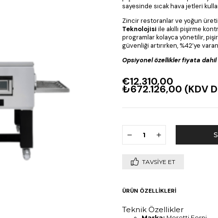
sayesinde sıcak hava jetleri kull
Zincir restoranlar ve yoğun üret
Teknolojisi
ile akıllı pişirme kon
programlar kolayca yönetilir, piş
güvenliği artırırken, %42’ye varan
Opsiyonel özellikler fiyata dahil d
€12.310,00
₺672.126,00
(KDV D
TAVSIYE ET
ÜRÜN ÖZELLIKLERI
Teknik Özellikler
Marka:
Moretti Forni