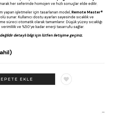
anarak her seferinde homojen ve hızlı sonuçlar elde edilir.
im yapan işletmeler için tasarlanan model,
Remote Master®
trolü sunar. Kullanıcı dostu ayarları sayesinde sıcaklık ve
irme süreci otomatik olarak tamamlanır. Düşük yüzey sıcaklığı
 verimlilik ve %50’ye kadar enerji tasarrufu sağlar.
eğildir detaylı bilgi için lütfen iletişime geçiniz.
ahil)