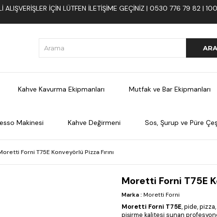
 ALIŞVERIŞLER İÇIN LÜTFEN ILETIŞIME GEÇINIZ | 0530 776 79 82 | 
Kahve Kavurma Ekipmanları
Mutfak ve Bar Ekipmanları
esso Makinesi
Kahve Değirmeni
Sos, Şurup ve Püre Çeşi
Moretti Forni T75E Konveyörlü Pizza Fırını
Moretti Forni T75E K
Marka
:
Moretti Forni
Moretti Forni T75E
, pide, pizz
pişirme kalitesi sunan profesyonel