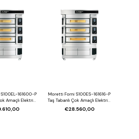
140 x 93,5 cm (yükseklik 40 cm)
0 mm
i S100EL-161600-P
Moretti Forni S100ES-161616-P
ok Amaçlı Elektrikli
Taş Tabanlı Çok Amaçlı Elektrikli
ırın (Buharlı,
Katlı Fırın (Buharlı,
.610,00
€28.560,00
andırmalı)
Mayalandırmalı)