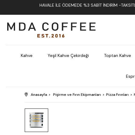
HAVALE İLE ÖDEMEDE %3 SABIT İNDIRIM -TAKSITLI
Kahve
Yeşil Kahve Çekirdeği
Toptan Kahve
Espr
Anasayfa
Pişirme ve Fırın Ekipmanları
Pizza Fırınları