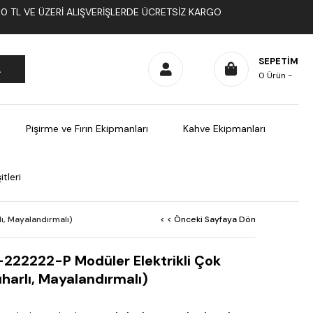
1000 TL VE ÜZERI ALIŞVERIŞLERDE ÜCRETSIZ KARGO
SEPETIM
0
Ürün
Pişirme ve Fırın Ekipmanları
Kahve Ekipmanları
tleri
lı, Mayalandırmalı)
< < Önceki Sayfaya Dön
I-222222-P Modüler Elektrikli Çok
uharlı, Mayalandırmalı)