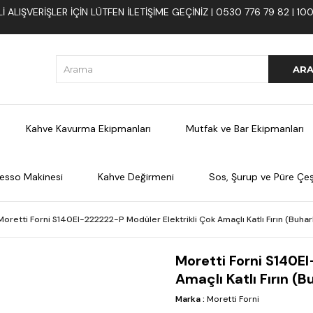
 ALIŞVERIŞLER İÇIN LÜTFEN ILETIŞIME GEÇINIZ | 0530 776 79 82 | 
Kahve Kavurma Ekipmanları
Mutfak ve Bar Ekipmanları
esso Makinesi
Kahve Değirmeni
Sos, Şurup ve Püre Çeşi
Moretti Forni S140EI-222222-P Modüler Elektrikli Çok Amaçlı Katlı Fırın (Buhar
Moretti Forni S140E
Amaçlı Katlı Fırın (B
Marka
:
Moretti Forni