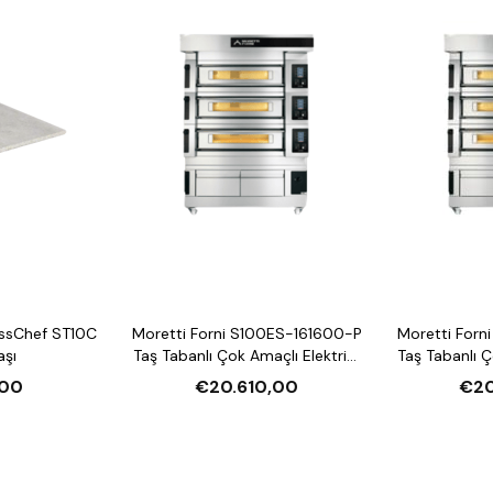
Pişirme alanı (her kat): 
Boyut: 1815 x 1575 x 258
Güç: 1,5 kW 220/230V 1N
Ağırlık: 1691 kg
ssChef ST10C
Moretti Forni S100ES-161600-P
Moretti Forn
aşı
Taş Tabanlı Çok Amaçlı Elektrikli
Taş Tabanlı Ç
Katlı Fırın (Buharlı,
Katlı F
00
€20.610,00
€20
Mayalandırmalı)
Mayal