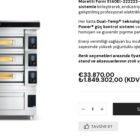
Moretti Forni S140EI-222222
sistemle
birleştirerek, endüstri
geliştirilmiş profesyonel elektrikli k
Her katta
Dual-Temp® teknoloji
Power® güç kontrol sistemi
v
homojen ve güvenilir pişirme per
Enerji verimliliği sağlayan bu mo
sayesinde yüksek yoğunluklu işle
Renk seçenekleri arasında fiyat 
stand ve aksesuarlarının stok ve 
€33.870,00
₺1.849.302,00
(KDV
TAVSIYE ET