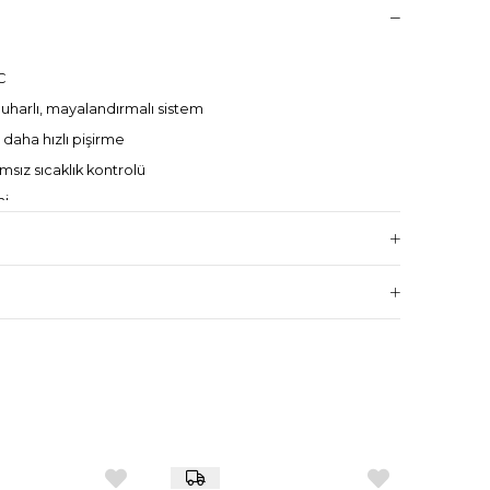
C
 buharlı, mayalandırmalı sistem
 daha hızlı pişirme
sız sıcaklık kontrolü
mi
 enerji düzenleme
ıza
ojisi
jisi
güç dengesi
manlayıcısı
ile uzaktan kontrol