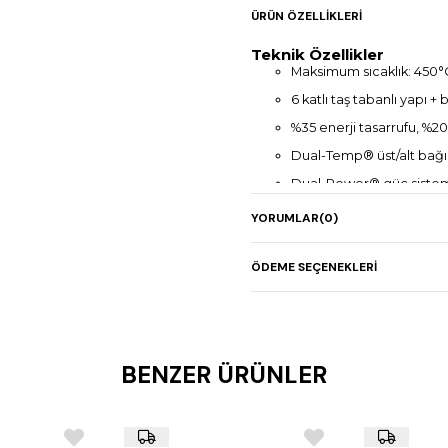
ÜRÜN ÖZELLIKLERI
Teknik Özellikler
Maksimum sıcaklık: 450°
6 katlı taş tabanlı yapı +
%35 enerji tasarrufu, %20
Dual-Temp® üst/alt bağım
Dual-Power® güç siste
Adaptive-Power® P.I.D.
YORUMLAR
(0)
2 prob ile sıcaklık takibi
5’’ çok dilli TFT ekran
ÖDEME SEÇENEKLERI
100 programlanabilir haf
Eco-Standby BY™ Teknol
Power-Booster™ teknolo
BENZER ÜRÜNLER
Delta-Power™ ön/arka 
Günlük açma-kapama za
SmartBaking uygulaması 