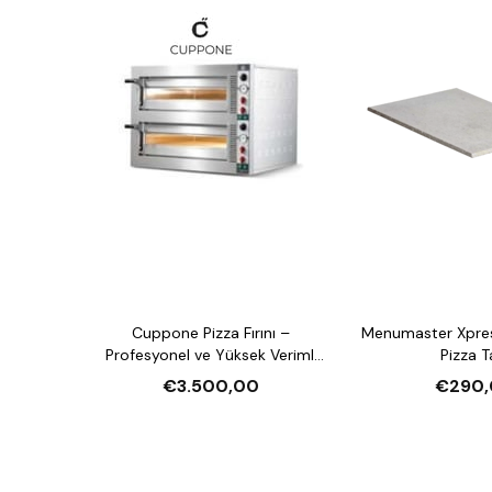
Cuppone Pizza Fırını –
Menumaster Xpre
Profesyonel ve Yüksek Verimli
Pizza T
Pizza Fırını
€3.500,00
€290,