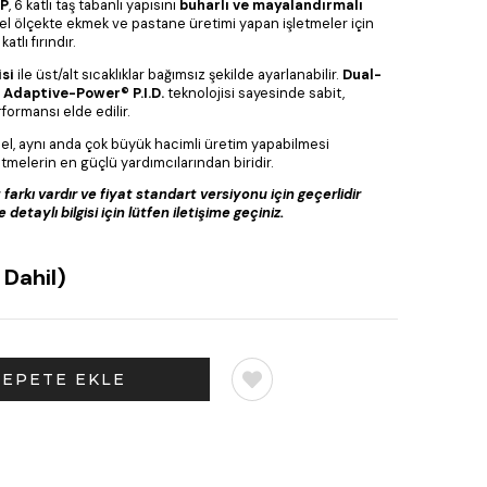
-P
, 6 katlı taş tabanlı yapısını
buharlı ve mayalandırmalı
yel ölçekte ekmek ve pastane üretimi yapan işletmeler için
atlı fırındır.
si
ile üst/alt sıcaklıklar bağımsız şekilde ayarlanabilir.
Dual-
e
Adaptive-Power® P.I.D.
teknolojisi sayesinde sabit,
formansı elde edilir.
del, aynı anda çok büyük hacimli üretim yapabilmesi
tmelerin en güçlü yardımcılarından biridir.
farkı vardır ve fiyat standart versiyonu için geçerlidir
detaylı bilgisi için lütfen iletişime geçiniz.
 Dahil)