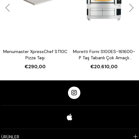
Menumaster XpressChef ST10C
Moretti Forni S100ES-161600-
Pizza Taşı
P Taş Tabanlı Çok Amaçlı
Elektrikli Katlı Fırın (Buharlı,
€290,00
€20.610,00
Mayalandırmalı)
ÜRÜNLER