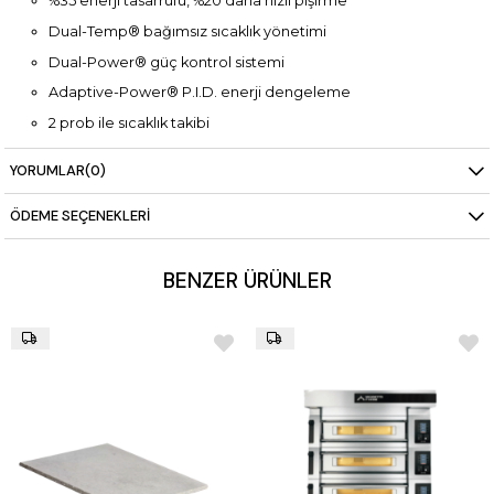
%35 enerji tasarrufu, %20 daha hızlı pişirme
Dual-Temp® bağımsız sıcaklık yönetimi
Dual-Power® güç kontrol sistemi
Adaptive-Power® P.I.D. enerji dengeleme
2 prob ile sıcaklık takibi
5’’ çok dilli TFT ekran
YORUMLAR
(0)
100 programlanabilir hafıza
ÖDEME SEÇENEKLERI
Eco-Standby BY™ Teknolojisi
Power-Booster™ teknolojisi
BENZER ÜRÜNLER
Delta-Power™ ön/arka güç dengesi
Günlük açma-kapama zamanlayıcısı
SmartBaking uzaktan kontrol desteği
Pişirme alanı (her kat): 140 x 93,5 cm (yükseklik 40 cm)
Boyut: 1815 x 1575 x 2260 mm
Güç: 1,5 kW 220/230V 1N
Ağırlık: 1211 kg