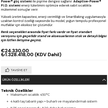
Power® güç sistemi
ile pişirme dengesi sağlanır.
Adaptive-Power®
P.I.D. sistemi
enerji tüketimini optimize ederek sabit sıcaklıkta
mükemmel sonuçlar verir.
Yüksek üretim kapasitesi, enerji verimliliği ve SmartBaking uygulamasıyla
uzaktan kontrol özelliği sayesinde bu model, yoğun tempolu profesyonel
mutfaklar için eksiksiz bir çözümdür.
Renk seçenekleri arasında fiyat farkı vardır ve fiyat standart
versiyonu için geçerlidir stand ve aksesuarlarının stok ve detaylı bilgisi
için lütfen iletişime geçiniz.
€24.330,00
₺1.328.418,00
(KDV Dahil)
TAVSIYE ET
ÜRÜN ÖZELLIKLERI
Teknik Özellikler
Maksimum sıcaklık: 450°C
4 katlı taş tabanlı yapı + buharlı ve mayalandırmalı sistem