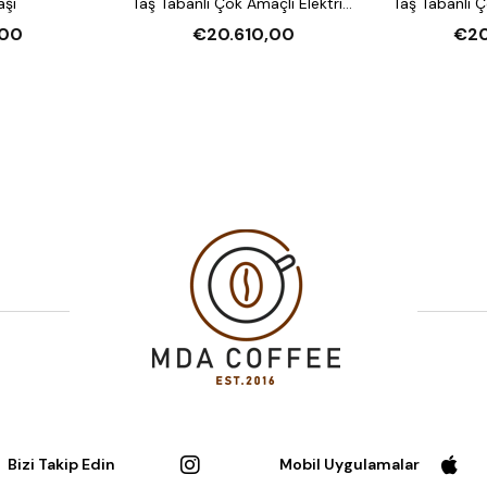
aşı
Taş Tabanlı Çok Amaçlı Elektrikli
Taş Tabanlı Ç
Katlı Fırın (Buharlı,
Katlı F
00
€20.610,00
€20
Mayalandırmalı)
Mayal
Bizi Takip Edin
Mobil Uygulamalar