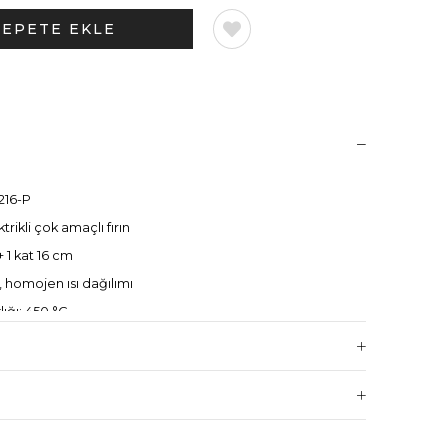
216-P
ktrikli çok amaçlı fırın
+ 1 kat 16 cm
ı, homojen ısı dağılımı
ığı: 450 °C
uharlı pişirme
proofer
(üst/alt bağımsız kontrol)
ive-Power®, Eco-Standby™