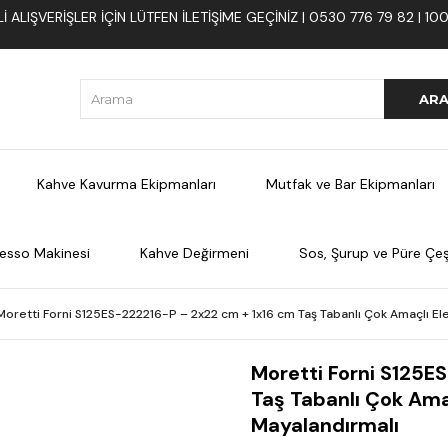
 ALIŞVERIŞLER İÇIN LÜTFEN ILETIŞIME GEÇINIZ | 0530 776 79 82 | 
Kahve Kavurma Ekipmanları
Mutfak ve Bar Ekipmanları
esso Makinesi
Kahve Değirmeni
Sos, Şurup ve Püre Çeşi
Moretti Forni S125ES-222216-P – 2x22 cm + 1x16 cm Taş Tabanlı Çok Amaçlı Elektr
Moretti Forni S125E
Taş Tabanlı Çok Amaçl
Mayalandırmalı