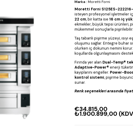
Marka
:
Moretti Forni
Moretti Forni S125ES-222216
isteyen profesyonel işletmeler için g
22 cm
, bir katta ise
16 cm iç yük
ekmekler, büyük tepsi ürünleri, p
mükemmel sonuçlarla pişirilebilir
Taş tabanlı pişirme yüzeyi, ısıyı 
oluşumu sağlar. Entegre buhar si
olurken iç dokunun nemini korur.
koşullarda olgunlaşmasını destek
Fırında yer alan
Dual-Temp® tek
Adaptive-Power®
enerji tüketi
kayıplarını engeller.
Power-Boo
kontrol sistemi
, pişirme boyunca
sunar.
Renk seçenekleri arasında fiyat fa
€34.815,00
₺1.900.899,00
(KDV