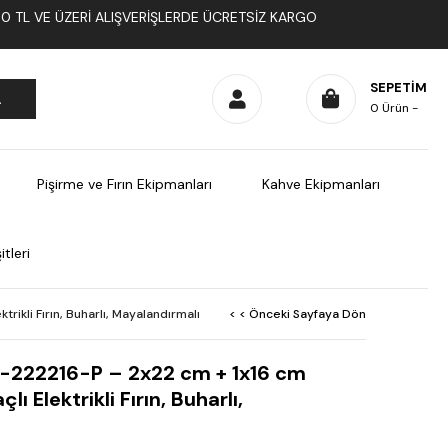
1000 TL VE ÜZERI ALIŞVERIŞLERDE ÜCRETSIZ KARGO
SEPETIM
0
Ürün
Pişirme ve Fırın Ekipmanları
Kahve Ekipmanları
tleri
ikli Fırın, Buharlı, Mayalandırmalı
< < Önceki Sayfaya Dön
S-222216-P – 2x22 cm + 1x16 cm
ı Elektrikli Fırın, Buharlı,