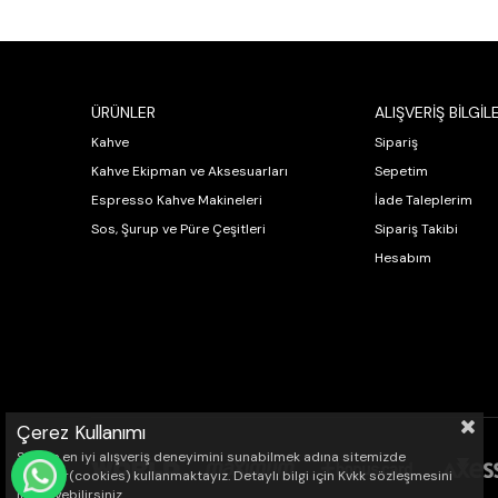
ÜRÜNLER
ALIŞVERİŞ BİLGİLE
Kahve
Sipariş
Kahve Ekipman ve Aksesuarları
Sepetim
Espresso Kahve Makineleri
İade Taleplerim
Sos, Şurup ve Püre Çeşitleri
Sipariş Takibi
Hesabım
Çerez Kullanımı
Sizlere en iyi alışveriş deneyimini sunabilmek adına sitemizde
çerezler(cookies) kullanmaktayız. Detaylı bilgi için Kvkk sözleşmesini
WHATSAPP İLE SİPARİŞ VER
inceleyebilirsiniz.