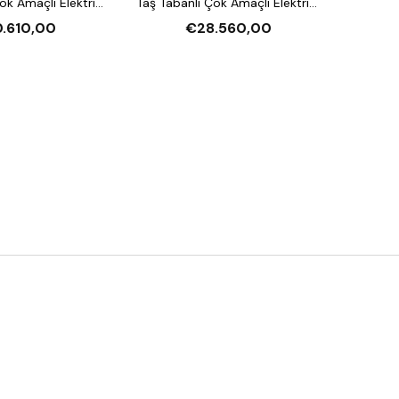
ok Amaçlı Elektrikli
Taş Tabanlı Çok Amaçlı Elektrikli
ırın (Buharlı,
Katlı Fırın (Buharlı,
.610,00
€28.560,00
andırmalı)
Mayalandırmalı)