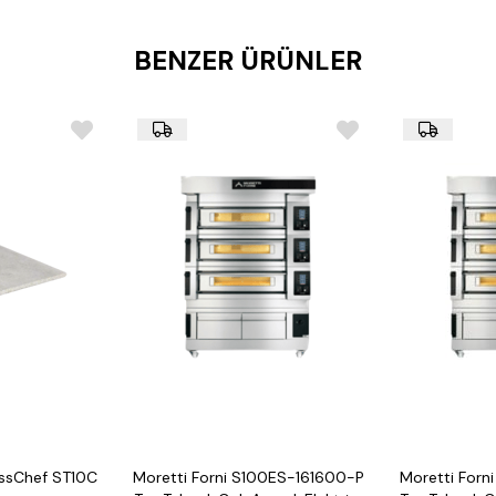
Performans: Power-Boos
Kontrol Paneli: 5” TFT ekr
BENZER ÜRÜNLER
Bağlantı: SmartBaking u
Boyutlar: 1660 x 1905 x
Güç: 2x21,0 kW + 1x20,5 
Ağırlık: 1.056 kg
ssChef ST10C
Moretti Forni S100ES-161600-P
Moretti Forn