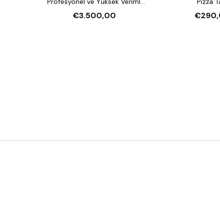
Profesyonel ve Yüksek Verimli
Pizza T
Pizza Fırını
€3.500,00
€290,