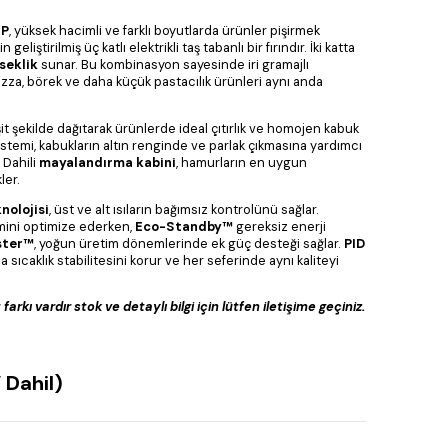
-P
, yüksek hacimli ve farklı boyutlarda ürünler pişirmek
eliştirilmiş üç katlı elektrikli taş tabanlı bir fırındır. İki katta
seklik
sunar. Bu kombinasyon sayesinde iri gramajlı
izza, börek ve daha küçük pastacılık ürünleri aynı anda
.
eşit şekilde dağıtarak ürünlerde ideal çıtırlık ve homojen kabuk
stemi, kabukların altın renginde ve parlak çıkmasına yardımcı
 Dahili
mayalandırma kabini
, hamurların en uygun
ler.
nolojisi
, üst ve alt ısıların bağımsız kontrolünü sağlar.
mini optimize ederken,
Eco-Standby™
gereksiz enerji
ster™
, yoğun üretim dönemlerinde ek güç desteği sağlar.
PID
 sıcaklık stabilitesini korur ve her seferinde aynı kaliteyi
rkı vardır stok ve detaylı bilgi için lütfen iletişime geçiniz.
 Dahil)