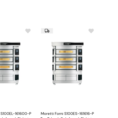
ter™ teknolojisi
an, PID sıcaklık kontrolü
ygulaması ile uzaktan erişim
 2260 mm
kW (380/400V 3N) + 1,5 kW (220/230V 1N)
i S100EL-161600-P
Moretti Forni S100ES-161616-P