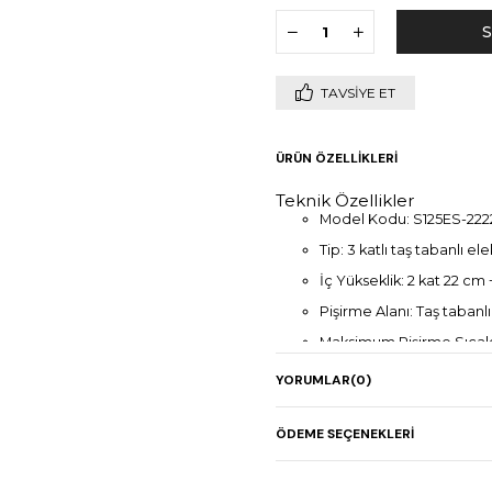
TAVSIYE ET
ÜRÜN ÖZELLIKLERI
Teknik Özellikler
Model Kodu: S125ES-222
Tip: 3 katlı taş tabanlı ele
İç Yükseklik: 2 kat 22 cm 
Pişirme Alanı: Taş tabanl
Maksimum Pişirme Sıcakl
Buhar sistemi: Entegre b
YORUMLAR
(0)
Mayalandırma: Entegre 
Isı Kontrolü: Dual-Temp® 
ÖDEME SEÇENEKLERI
Enerji Yönetimi: Adapt