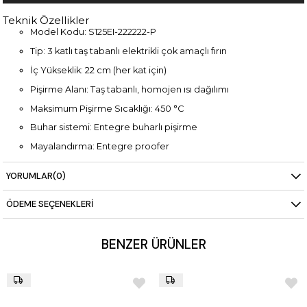
Teknik Özellikler
Model Kodu: S125EI-222222-P
Tip: 3 katlı taş tabanlı elektrikli çok amaçlı fırın
İç Yükseklik: 22 cm (her kat için)
Pişirme Alanı: Taş tabanlı, homojen ısı dağılımı
Maksimum Pişirme Sıcaklığı: 450 °C
Buhar sistemi: Entegre buharlı pişirme
Mayalandırma: Entegre proofer
Isı Kontrolü: Dual-Temp® (üst/alt bağımsız kontrol)
YORUMLAR
(0)
Enerji Yönetimi: Adaptive-Power®, Eco-Standby™
ÖDEME SEÇENEKLERI
Performans: Power-Booster™ teknolojisi
Kontrol Paneli: 5” TFT ekran, PID sıcaklık kontrolü
BENZER ÜRÜNLER
Bağlantı: SmartBaking uygulaması ile uzaktan erişim
Boyutlar: 1660 x 1905 x 2340 mm
Güç: 3x21,0 kW (380/400V 3N) + 1,5 kW (220/230V 1N)
Ağırlık: 1.070 kg