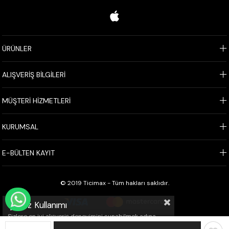
ÜRÜNLER
ALIŞVERİŞ BİLGİLERİ
MÜŞTERİ HİZMETLERİ
KURUMSAL
E-BÜLTEN KAYIT
© 2019 Ticimax - Tüm hakları saklıdır.
WHATSAPP İLE SİPARİŞ VER
Çerez Kullanımı
Sizlere en iyi alışveriş deneyimini sunabilmek adına
sitemizde çerezler(cookies) kullanmaktayız. Detaylı