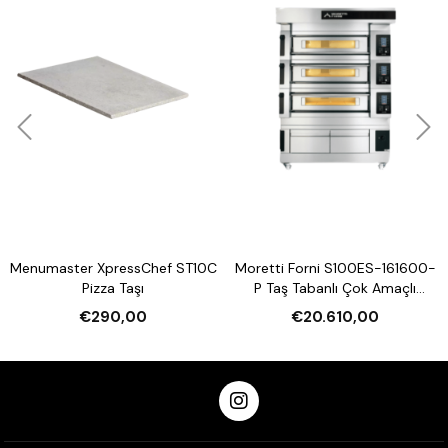
r XpressChef ST10C
Moretti Forni S100ES-161600-
Moretti Fo
Pizza Taşı
P Taş Tabanlı Çok Amaçlı
Taş Tabanlı
Elektrikli Katlı Fırın (Buharlı,
Katlı
€290,00
€20.610,00
€
Mayalandırmalı)
May