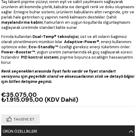
Taş tabanlı pişirme yüzeyi, ısının eşit ve sabit yayılmasını sağlayarak
ürünlerin alt kısmında çıtırlık, kabukta ise dengeli renk ve doku oluşmasını
sağlar. Entegre buhar sistemi, ürünlerin kabuklarını altın renginde, çıtır ve
parlak hale getirirken iç yapının nemli kalmasını destekler. Dahili
mayalandırma kabini
, hamurların en uygun koşullarda olgunlaşmasını
sağlayarak üretimde standart kalite sunar.
Fırında kullanılan
Dual-Temp® teknolojisi
, üst ve alt ısıların bağımsız
olarak yönetilmesini mümkün kılar.
Adaptive-Power®
, enerji kullanımını
optimize eder,
Eco-Standby™
özelliği gereksiz enerji tüketimini önler.
Power-Booster™
, yoğun üretim zamanlarında ek güç sağlayarak süreci
hızlandırır.
PID kontrol sistemi
, pişirme boyunca sıcaklığın hassasiyetini
korur.
Renk seçenekleri arasında fiyat farkı vardır ve fiyat standart
versiyonu için geçerlidir stand ve aksesuarlarının stok ve detaylı bilgisi
için lütfen iletişime geçiniz.
€35.075,00
₺1.915.095,00
(KDV Dahil)
TAVSIYE ET
ÜRÜN ÖZELLIKLERI