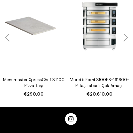
ster XpressChef ST10C
Moretti Forni S100ES-161600-
Moretti
Pizza Taşı
P Taş Tabanlı Çok Amaçlı
Taş Taba
Elektrikli Katlı Fırın (Buharlı,
K
€290,00
€20.610,00
Mayalandırmalı)