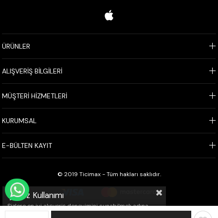
ÜRÜNLER
ALIŞVERİŞ BİLGİLERİ
MÜŞTERİ HİZMETLERİ
KURUMSAL
E-BÜLTEN KAYIT
© 2019 Ticimax - Tüm hakları saklıdır.
WHATSAPP İLE SİPARİŞ VER
Çerez Kullanımı
Sizlere en iyi alışveriş deneyimini sunabilmek adına
sitemizde çerezler(cookies) kullanmaktayız. Detaylı