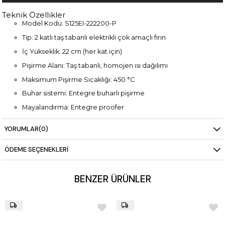
Teknik Özellikler
Model Kodu: S125EI-222200-P
Tip: 2 katlı taş tabanlı elektrikli çok amaçlı fırın
İç Yükseklik: 22 cm (her kat için)
Pişirme Alanı: Taş tabanlı, homojen ısı dağılımı
Maksimum Pişirme Sıcaklığı: 450 °C
Buhar sistemi: Entegre buharlı pişirme
Mayalandırma: Entegre proofer
Isı Kontrolü: Dual-Temp® (üst/alt bağımsız kontrol)
YORUMLAR
(0)
Enerji Yönetimi: Adaptive-Power®, Eco-Standby™
ÖDEME SEÇENEKLERI
Performans: Power-Booster™ teknolojisi
Kontrol Paneli: 5” TFT ekran, PID sıcaklık kontrolü
BENZER ÜRÜNLER
Bağlantı: SmartBaking uygulaması ile uzaktan erişim
Boyutlar: 1660 x 1905 x 2100 mm
Güç: 2x21,0 kW (380/400V 3N) + 1,5 kW (220/230V 1N)
Ağırlık: 849 kg