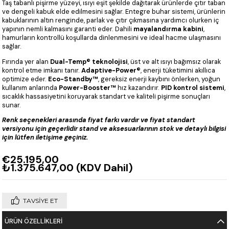
Taş tabanlı pişirme yüzeyi, ısıyı eşit şekilde dağıtarak ürünlerde çıtır taban
ve dengeli kabuk elde edilmesini sağlar. Entegre buhar sistemi, ürünlerin
kabuklarının altın renginde, parlak ve çıtır çıkmasına yardımcı olurken iç
yapının nemli kalmasını garanti eder. Dahili
mayalandırma kabini
,
hamurların kontrollü koşullarda dinlenmesini ve ideal hacme ulaşmasını
sağlar.
Fırında yer alan
Dual-Temp® teknolojisi
, üst ve alt ısıyı bağımsız olarak
kontrol etme imkanı tanır.
Adaptive-Power®
, enerji tüketimini akıllıca
optimize eder.
Eco-Standby™
, gereksiz enerji kaybını önlerken, yoğun
kullanım anlarında
Power-Booster™
hız kazandırır.
PID kontrol sistemi
,
sıcaklık hassasiyetini koruyarak standart ve kaliteli pişirme sonuçları
sunar.
Renk seçenekleri arasında fiyat farkı vardır ve fiyat standart
versiyonu için geçerlidir stand ve aksesuarlarının stok ve detaylı bilgisi
için lütfen iletişime geçiniz.
€25.195,00
₺1.375.647,00
(KDV Dahil)
TAVSIYE ET
ÜRÜN ÖZELLIKLERI