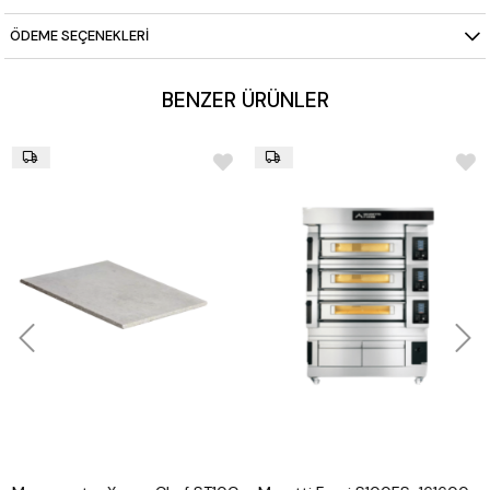
Eco-Standby BY™ Teknolojisi
ÖDEME SEÇENEKLERI
Power-Booster™ Teknolojisi
Delta-Power™ ön-arka güç dengesi
BENZER ÜRÜNLER
Günlük açma-kapama zamanlayıcısı
SmartBaking uygulaması ile uzaktan kontrol
Mayalandırma kabini: Nemlendirmesiz
Her kat pişirme alanı: 124 x 73 cm (yükseklik 40 cm)
Boyut: 1660 x 1375 x 1870 mm
Güç: 2 x 15,2 kW 380/400V 3N
Ağırlık: 537 kg