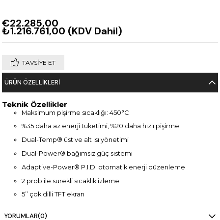
€22.285,00
₺1.216.761,00
(KDV Dahil)
TAVSIYE ET
ÜRÜN ÖZELLIKLERI
Teknik Özellikler
Maksimum pişirme sıcaklığı: 450°C
%35 daha az enerji tüketimi, %20 daha hızlı pişirme
Dual-Temp® üst ve alt ısı yönetimi
Dual-Power® bağımsız güç sistemi
Adaptive-Power® P.I.D. otomatik enerji düzenleme
2 prob ile sürekli sıcaklık izleme
5’’ çok dilli TFT ekran
100 programlanabilir pişirme hafızası
YORUMLAR
(0)