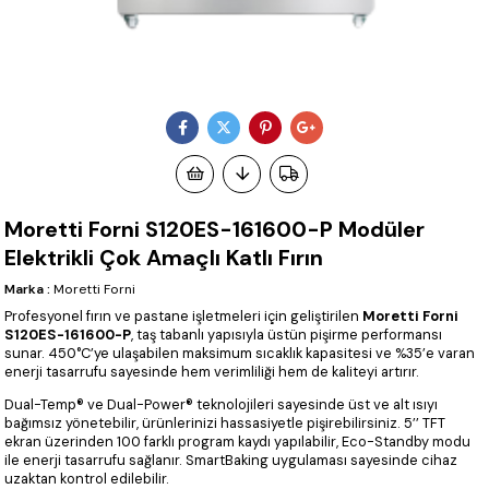
Moretti Forni S120ES-161600-P Modüler
Elektrikli Çok Amaçlı Katlı Fırın
Marka
:
Moretti Forni
Profesyonel fırın ve pastane işletmeleri için geliştirilen
Moretti Forni
S120ES-161600-P
, taş tabanlı yapısıyla üstün pişirme performansı
sunar. 450°C’ye ulaşabilen maksimum sıcaklık kapasitesi ve %35’e varan
enerji tasarrufu sayesinde hem verimliliği hem de kaliteyi artırır.
Dual-Temp® ve Dual-Power® teknolojileri sayesinde üst ve alt ısıyı
bağımsız yönetebilir, ürünlerinizi hassasiyetle pişirebilirsiniz. 5’’ TFT
ekran üzerinden 100 farklı program kaydı yapılabilir, Eco-Standby modu
ile enerji tasarrufu sağlanır. SmartBaking uygulaması sayesinde cihaz
uzaktan kontrol edilebilir.