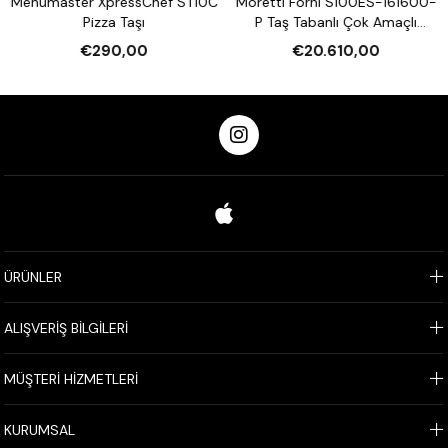
Menumaster XpressChef ST10C
Moretti Forni S100ES-161600-
Pizza Taşı
P Taş Tabanlı Çok Amaçlı
Elektrikli Katlı Fırın (Buharlı,
€290,00
€20.610,00
Mayalandırmalı)
ÜRÜNLER
ALIŞVERİŞ BİLGİLERİ
MÜŞTERİ HİZMETLERİ
KURUMSAL