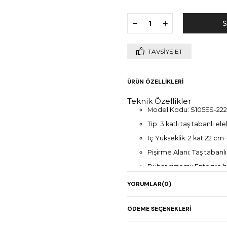
TAVSIYE ET
ÜRÜN ÖZELLIKLERI
Teknik Özellikler
Model Kodu: S105ES-222
Tip: 3 katlı taş tabanlı ele
İç Yükseklik: 2 kat 22 cm 
Pişirme Alanı: Taş tabanl
Buhar sistemi: Entegre b
Mayalandırma: Entegre 
YORUMLAR
(0)
Maksimum Pişirme Sıcakl
Isı Kontrolü: Dual-Temp® 
ÖDEME SEÇENEKLERI
Enerji Yönetimi: Adapt