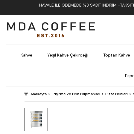
HAVALE İLE ÖDEMEDE %3 SABIT İNDIRIM -TAKSITLI
Kahve
Yeşil Kahve Çekirdeği
Toptan Kahve
Espr
Anasayfa
Pişirme ve Fırın Ekipmanları
Pizza Fırınları