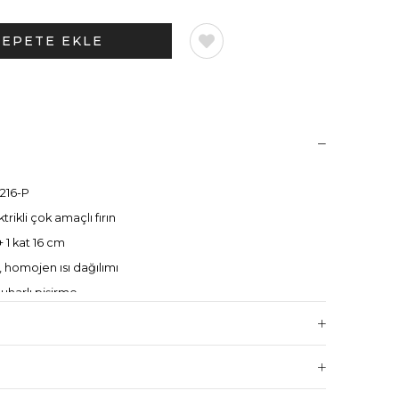
216-P
ktrikli çok amaçlı fırın
+ 1 kat 16 cm
ı, homojen ısı dağılımı
uharlı pişirme
proofer
ığı: 450 °C
(üst/alt bağımsız kontrol)
ive-Power®, Eco-Standby™