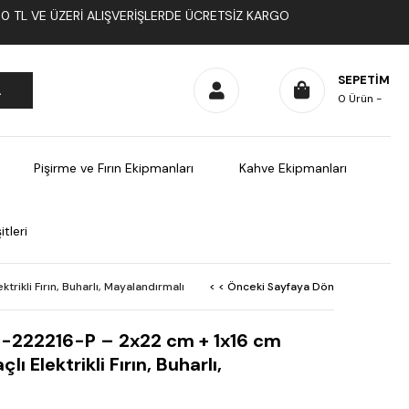
1000 TL VE ÜZERI ALIŞVERIŞLERDE ÜCRETSIZ KARGO
SEPETIM
0
Ürün
Pişirme ve Fırın Ekipmanları
Kahve Ekipmanları
tleri
rikli Fırın, Buharlı, Mayalandırmalı
< < Önceki Sayfaya Dön
S-222216-P – 2x22 cm + 1x16 cm
ı Elektrikli Fırın, Buharlı,