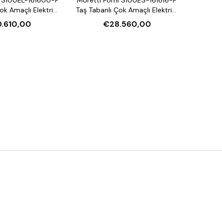
ok Amaçlı Elektrikli
Taş Tabanlı Çok Amaçlı Elektrikli
ırın (Buharlı,
Katlı Fırın (Buharlı,
.610,00
€28.560,00
andırmalı)
Mayalandırmalı)