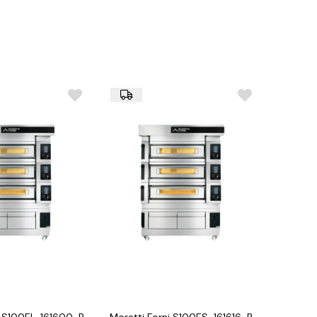
ter™ teknolojisi
an, PID sıcaklık kontrolü
ygulaması ile uzaktan erişim
 2260 mm
kW (380/400V 3N) + 1,5 kW (220/230V 1N)
i S100EL-161600-P
Moretti Forni S100ES-161616-P