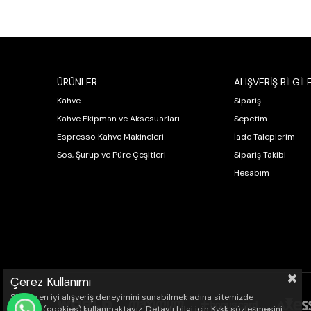
ÜRÜNLER
ALIŞVERİŞ BİLGİLE
Kahve
Sipariş
Kahve Ekipman ve Aksesuarları
Sepetim
Espresso Kahve Makineleri
İade Taleplerim
Sos, Şurup ve Püre Çeşitleri
Sipariş Takibi
Hesabım
Çerez Kullanımı
Sizlere en iyi alışveriş deneyimini sunabilmek adına sitemizde
çerezler(cookies) kullanmaktayız. Detaylı bilgi için Kvkk sözleşmesini
WHATSAPP İLE SİPARİŞ VER