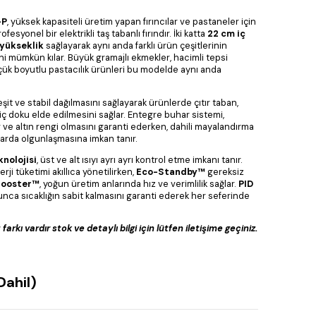
-P
, yüksek kapasiteli üretim yapan fırıncılar ve pastaneler için
syonel bir elektrikli taş tabanlı fırındır. İki katta
22 cm iç
 yükseklik
sağlayarak aynı anda farklı ürün çeşitlerinin
i mümkün kılar. Büyük gramajlı ekmekler, hacimli tepsi
üçük boyutlu pastacılık ürünleri bu modelde aynı anda
 eşit ve stabil dağılmasını sağlayarak ürünlerde çıtır taban,
ç doku elde edilmesini sağlar. Entegre buhar sistemi,
ır ve altın rengi olmasını garanti ederken, dahili mayalandırma
larda olgunlaşmasına imkan tanır.
nolojisi
, üst ve alt ısıyı ayrı ayrı kontrol etme imkanı tanır.
erji tüketimi akıllıca yönetilirken,
Eco-Standby™
gereksiz
ooster™
, yoğun üretim anlarında hız ve verimlilik sağlar.
PID
nca sıcaklığın sabit kalmasını garanti ederek her seferinde
rkı vardır stok ve detaylı bilgi için lütfen iletişime geçiniz.
Dahil)