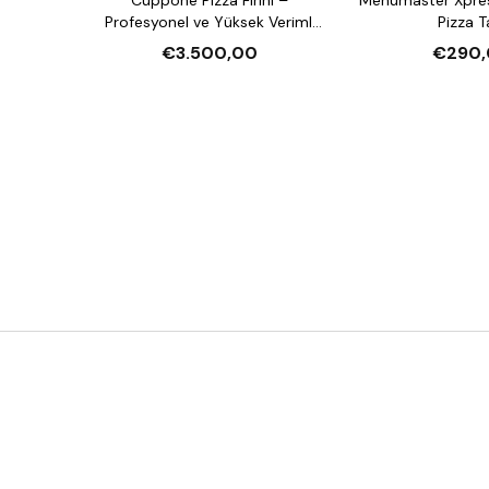
Profesyonel ve Yüksek Verimli
Pizza T
Pizza Fırını
€3.500,00
€290,