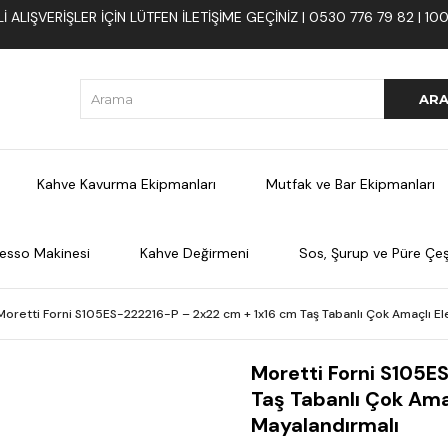
 ALIŞVERIŞLER İÇIN LÜTFEN ILETIŞIME GEÇINIZ | 0530 776 79 82 | 
Kahve Kavurma Ekipmanları
Mutfak ve Bar Ekipmanları
esso Makinesi
Kahve Değirmeni
Sos, Şurup ve Püre Çeşi
Moretti Forni S105ES-222216-P – 2x22 cm + 1x16 cm Taş Tabanlı Çok Amaçlı Elekt
Moretti Forni S105E
Taş Tabanlı Çok Amaçl
Mayalandırmalı