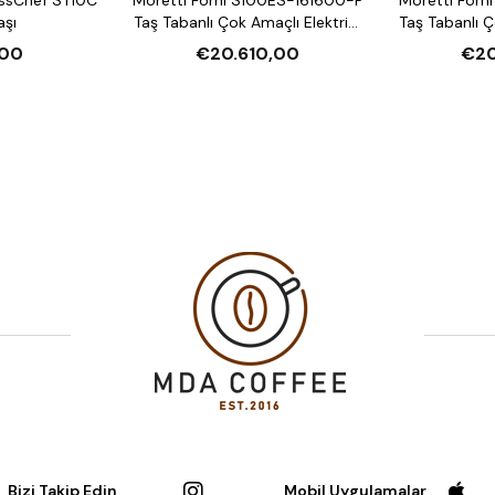
aşı
Taş Tabanlı Çok Amaçlı Elektrikli
Taş Tabanlı Ç
Katlı Fırın (Buharlı,
Katlı F
00
€20.610,00
€20
Mayalandırmalı)
Mayal
Bizi Takip Edin
Mobil Uygulamalar