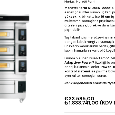
Marka
:
Moretti Forni
Moretti Forni S105ES-222216
esnek çözümler sunan üç katlı profe
yükseklik
, bir katta ise
16 cm iç
mükemmel sonuçlarla pişirilmesin
ürünleri, pizza, börek ve daha k
pişirilebilir.
Taş tabanlı pişirme yüzeyi, ısının
dengeli kabuk rengi ve yumuşak i
ürünlerin kabuklarının parlak, çıt
kabini hamurların kontrollü koşul
Fırında bulunan
Dual-Temp® tek
Adaptive-Power®
özelliği ile en
enerji kullanımını önler.
Power-B
kontrol sistemi
ise pişirme boyu
aynı kaliteli sonuçları sunar.
Renk seçenekleri arasında fiyat fa
€33.585,00
₺1.833.741,00
(KDV 