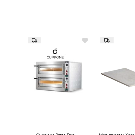
Cuppone Pizza Fırını –
Menumaster Xpre