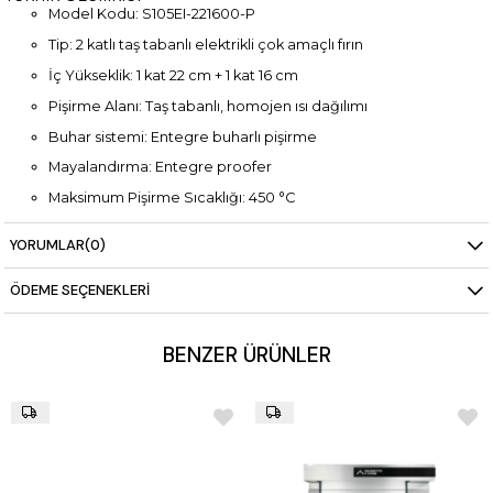
Model Kodu: S105EI-221600-P
Tip: 2 katlı taş tabanlı elektrikli çok amaçlı fırın
İç Yükseklik: 1 kat 22 cm + 1 kat 16 cm
Pişirme Alanı: Taş tabanlı, homojen ısı dağılımı
Buhar sistemi: Entegre buharlı pişirme
Mayalandırma: Entegre proofer
Maksimum Pişirme Sıcaklığı: 450 °C
Isı Kontrolü: Dual-Temp® (üst/alt bağımsız kontrol)
YORUMLAR
(0)
Enerji Yönetimi: Adaptive-Power®, Eco-Standby™
ÖDEME SEÇENEKLERI
Performans: Power-Booster™ teknolojisi
Kontrol Paneli: 5” TFT ekran, PID sıcaklık kontrolü
BENZER ÜRÜNLER
Bağlantı: SmartBaking uygulaması ile uzaktan erişim
Boyutlar: 1370 x 1905 x 2030 mm
Güç: 1x15,3 kW + 1x14,8 kW (380/400V 3N) + 1,5 kW (220/230V
1N)
Ağırlık: 763 kg