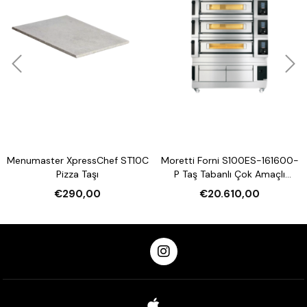
Menumaster XpressChef ST10C
Moretti Forni S100ES-161600-
Pizza Taşı
P Taş Tabanlı Çok Amaçlı
Elektrikli Katlı Fırın (Buharlı,
€290,00
€20.610,00
Mayalandırmalı)