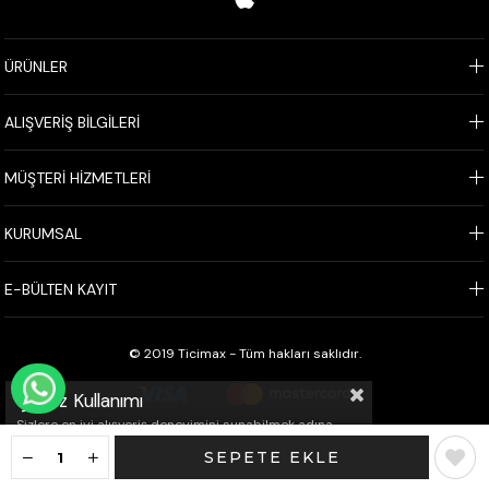
ÜRÜNLER
ALIŞVERİŞ BİLGİLERİ
MÜŞTERİ HİZMETLERİ
KURUMSAL
E-BÜLTEN KAYIT
© 2019 Ticimax - Tüm hakları saklıdır.
WHATSAPP İLE SİPARİŞ VER
Çerez Kullanımı
Sizlere en iyi alışveriş deneyimini sunabilmek adına
sitemizde çerezler(cookies) kullanmaktayız. Detaylı
bilgi için Kvkk sözleşmesini inceleyebilirsiniz.