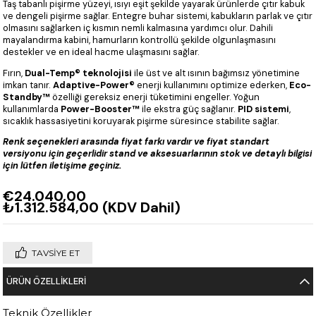
Taş tabanlı pişirme yüzeyi, ısıyı eşit şekilde yayarak ürünlerde çıtır kabuk
ve dengeli pişirme sağlar. Entegre buhar sistemi, kabukların parlak ve çıtır
olmasını sağlarken iç kısmın nemli kalmasına yardımcı olur. Dahili
mayalandırma kabini, hamurların kontrollü şekilde olgunlaşmasını
destekler ve en ideal hacme ulaşmasını sağlar.
Fırın,
Dual-Temp® teknolojisi
ile üst ve alt ısının bağımsız yönetimine
imkan tanır.
Adaptive-Power®
enerji kullanımını optimize ederken,
Eco-
Standby™
özelliği gereksiz enerji tüketimini engeller. Yoğun
kullanımlarda
Power-Booster™
ile ekstra güç sağlanır.
PID sistemi
,
sıcaklık hassasiyetini koruyarak pişirme süresince stabilite sağlar.
Renk seçenekleri arasında fiyat farkı vardır ve fiyat standart
versiyonu için geçerlidir stand ve aksesuarlarının stok ve detaylı bilgisi
için lütfen iletişime geçiniz.
€24.040,00
₺1.312.584,00
(KDV Dahil)
TAVSIYE ET
ÜRÜN ÖZELLIKLERI
Teknik Özellikler