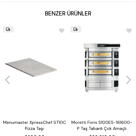
BENZER ÜRÜNLER
Menumaster XpressChef ST10C
Moretti Forni S100ES-161600-
Pizza Taşı
P Taş Tabanlı Çok Amaçlı
Elektrikli Katlı Fırın (Buharlı,