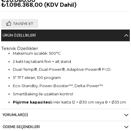
₺1.096.368,00
(KDV Dahil)
TAVSIYE ET
ÜRÜN ÖZELLIKLERI
Teknik Özellikler
Maksimum sıcaklık: 500°C
2 katlı taş tabanlı fırın + alt stand
Dual-Temp®, Dual-Power®, Adaptive-Power® P.I.D.
5" TFT ekran, 100 program
Eco-Standby, Power-Booster™, Delta-Power™
SmartBaking ile uzaktan kontrol
Pişirme kapasitesi:
Her katta 12 × Ø30 cm veya 8 × Ø35 cm
pizza
YORUMLAR
(0)
Boyut: 1370 × 1740 × 1940 mm
Güç: 2 × 17,1 kW 380/400V 3N
ÖDEME SEÇENEKLERI
Ağırlık: 751 kg