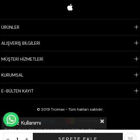
ÜRÜNLER
ALIŞVERİŞ BİLGİLERİ
MÜŞTERİ HİZMETLERİ
KURUMSAL
E-BÜLTEN KAYIT
© 2019 Ticimax - Tüm hakları saklıdır.
WHATSAPP İLE SİPARİŞ VER
Çerez Kullanımı
Sizlere en iyi alışveriş deneyimini sunabilmek adına
sitemizde çerezler(cookies) kullanmaktayız. Detaylı