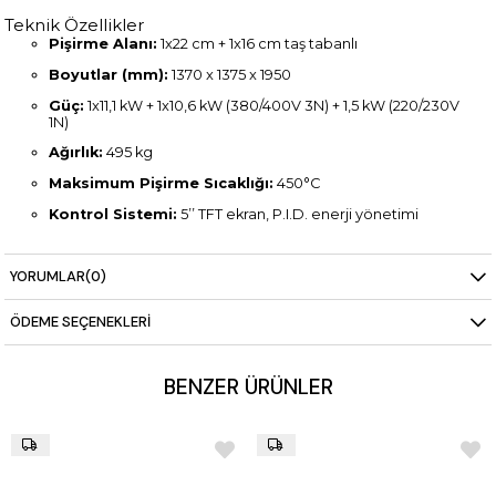
Teknik Özellikler
Pişirme Alanı:
1x22 cm + 1x16 cm taş tabanlı
Boyutlar (mm):
1370 x 1375 x 1950
Güç:
1x11,1 kW + 1x10,6 kW (380/400V 3N) + 1,5 kW (220/230V
1N)
Ağırlık:
495 kg
Maksimum Pişirme Sıcaklığı:
450°C
Kontrol Sistemi:
5’’ TFT ekran, P.I.D. enerji yönetimi
YORUMLAR
(0)
ÖDEME SEÇENEKLERI
BENZER ÜRÜNLER