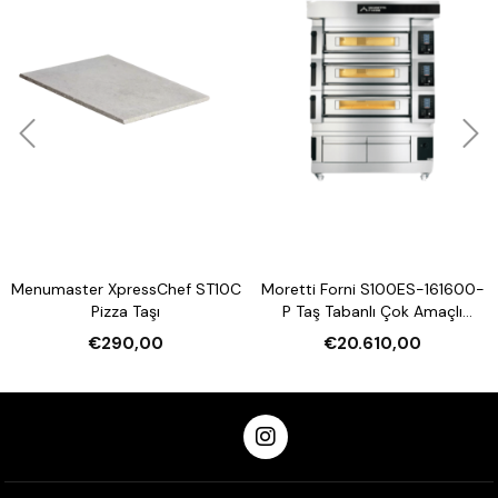
Menumaster XpressChef ST10C
Moretti Forni S100ES-161600-
M
Pizza Taşı
P Taş Tabanlı Çok Amaçlı
T
Elektrikli Katlı Fırın (Buharlı,
€290,00
€20.610,00
Mayalandırmalı)