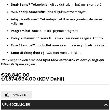
Dual-Temp® Teknolojisi:
Alt ve üst ısıların bağımsız kontrolü.
%35 enerji tasarrufu:
Daha düşük işletme maliyeti.
Adaptive-Power® Teknolojisi:
Akıllı enerji yönetimiyle verimli
kullanım.
Program hafızası:
100 farklı pişirme programı.
Kolay kullanım:
5’’ renkli TFT ekran üzerinden sezgisel kontrol.
Eco-Standby™ modu:
Bekleme sırasında enerji tüketimini azaltır.
SmartBaking desteği:
Uzaktan kontrol imkânı.
Renk seçenekleri arasında fiyat farkı vardır stok ve detaylı bilgi için
lütfen iletişime geçiniz.
€28.840,00
₺1.574.664,00
(KDV Dahil)
TAVSIYE ET
ÜRÜN ÖZELLIKLERI