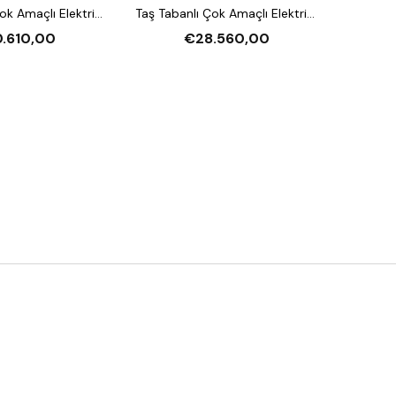
ok Amaçlı Elektrikli
Taş Tabanlı Çok Amaçlı Elektrikli
ırın (Buharlı,
Katlı Fırın (Buharlı,
.610,00
€28.560,00
andırmalı)
Mayalandırmalı)