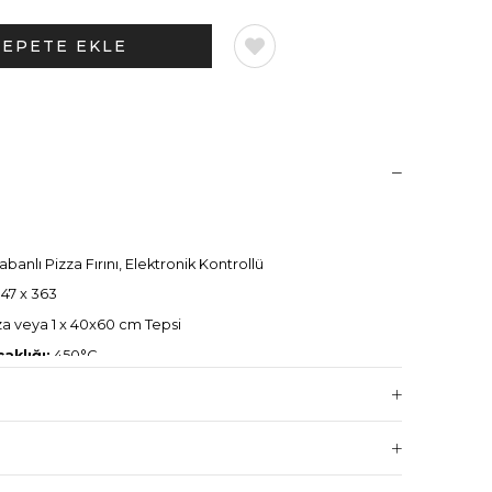
abanlı Pizza Fırını, Elektronik Kontrollü
47 x 363
za veya 1 x 40x60 cm Tepsi
aklığı:
450°C
V / 3N
 taban, Dual-Power™ üst-alt ısıtıcı kontrolü
 tüketim, homojen pişirme kalitesi