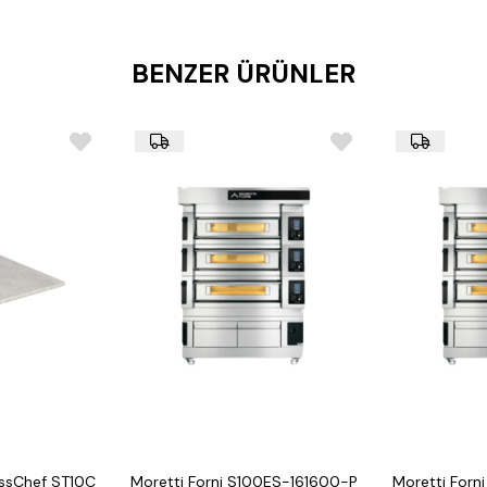
Güvenlik:
İç aydınlatma,
Ekstra Opsiyonlar:
BENZER ÜRÜNLER
Alt Stand S-72.72 
Davlumbaz K-72.72 
ssChef ST10C
Moretti Forni S100ES-161600-P
Moretti Forn