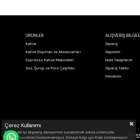
ÜRÜNLER
ALIŞVERİŞ BİLGİLE
Kahve
Sipariş
Kahve Ekipman ve Aksesuarları
Sepetim
Espresso Kahve Makineleri
İade Taleplerim
Sos, Şurup ve Püre Çeşitleri
Sipariş Takibi
Hesabım
Çerez Kullanımı
Sizlere en iyi alışveriş deneyimini sunabilmek adına sitemizde
çerezler(cookies) kullanmaktayız. Detaylı bilgi için Kvkk sözleşmesini
WHATSAPP İLE SİPARİŞ VER