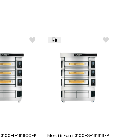
 ısı ve kırılma korumalı cam bölme
(910 x 1050 x 1000 mm, 27 kg)
(988 x 1147 x 255 mm, 39 kg)
i S100EL-161600-P
Moretti Forni S100ES-161616-P