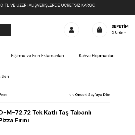
1000 TL VE ÜZERI ALIŞVERIŞLERDE ÜCRETSIZ KARGO
SEPETIM
0
Ürün
Pişirme ve Fırın Ekipmanları
Kahve Ekipmanları
tleri
ırını
< < Önceki Sayfaya Dön
ID-M-72.72 Tek Katlı Taş Tabanlı
izza Fırını