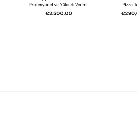
Profesyonel ve Yüksek Verimli
Pizza T
Pizza Fırını
€3.500,00
€290,