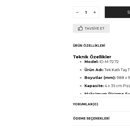
TAVSIYE ET
ÜRÜN ÖZELLIKLERI
Teknik Özellikler
Model:
ID-M-72.72
Ürün Adı:
Tek Katlı Taş T
Boyutlar (mm):
988 x 9
Kapasite:
4 x 35 cm Piz
Maksimum Pişirme Sıc
Güç:
6,40 kW / 380–400 
YORUMLAR
(0)
Ağırlık:
105 kg
Teknoloji:
Refrakter taş
ÖDEME SEÇENEKLERI
Enerji Verimliliği:
Düşük