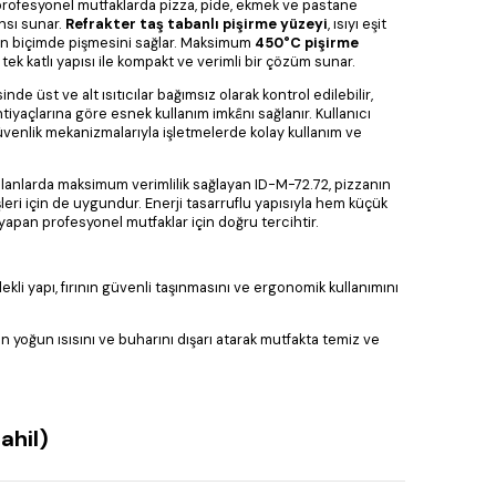
profesyonel mutfaklarda pizza, pide, ekmek ve pastane
nsı sunar.
Refrakter taş tabanlı pişirme yüzeyi
, ısıyı eşit
en biçimde pişmesini sağlar. Maksimum
450°C pişirme
tek katlı yapısı ile kompakt ve verimli bir çözüm sunar.
nde üst ve alt ısıtıcılar bağımsız olarak kontrol edilebilir,
htiyaçlarına göre esnek kullanım imkânı sağlanır. Kullanıcı
üvenlik mekanizmalarıyla işletmelerde kolay kullanım ve
lanlarda maksimum verimlilik sağlayan ID-M-72.72, pizzanın
leri için de uygundur. Enerji tasarruflu yapısıyla hem küçük
apan profesyonel mutfaklar için doğru tercihtir.
ekli yapı, fırının güvenli taşınmasını ve ergonomik kullanımını
ın yoğun ısısını ve buharını dışarı atarak mutfakta temiz ve
ahil)