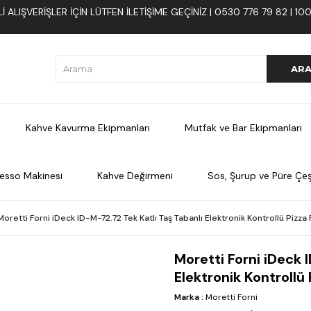
 ALIŞVERIŞLER İÇIN LÜTFEN ILETIŞIME GEÇINIZ | 0530 776 79 82 | 
Kahve Kavurma Ekipmanları
Mutfak ve Bar Ekipmanları
esso Makinesi
Kahve Değirmeni
Sos, Şurup ve Püre Çeşi
Moretti Forni iDeck ID-M-72.72 Tek Katlı Taş Tabanlı Elektronik Kontrollü Pizza F
Moretti Forni iDeck 
Elektronik Kontrollü P
Marka
:
Moretti Forni