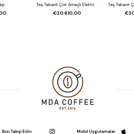
aşı
Taş Tabanlı Çok Amaçlı Elektrikli
Taş Tabanlı Ç
Katlı Fırın (Buharlı,
Katlı F
00
€20.610,00
€20
Mayalandırmalı)
Mayal
Bizi Takip Edin
Mobil Uygulamalar