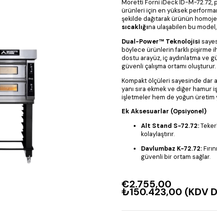
Moretti Forni iDeck ID-M-72.72, 
ürünleri için en yüksek performa
şekilde dağıtarak ürünün homoj
sıcaklığı
na ulaşabilen bu model, 
Dual-Power™ Teknolojisi
sayesi
böylece ürünlerin farklı pişirme i
dostu arayüz, iç aydınlatma ve g
güvenli çalışma ortamı oluşturur.
Kompakt ölçüleri sayesinde dar a
yanı sıra ekmek ve diğer hamur iş
işletmeler hem de yoğun üretim y
Ek Aksesuarlar (Opsiyonel)
Alt Stand S-72.72:
Tekerl
kolaylaştırır.
Davlumbaz K-72.72:
Fırın
güvenli bir ortam sağlar.
€2.755,00
₺150.423,00
(KDV D