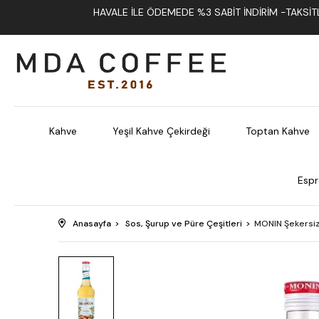
HAVALE İLE ÖDEMEDE %3 SABIT İNDIRIM -TAKSITLI
Kahve
Yeşil Kahve Çekirdeği
Toptan Kahve
Espr
Anasayfa
Sos, Şurup ve Püre Çeşitleri
MONIN Şekersiz