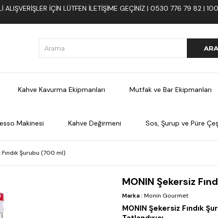
 ALIŞVERIŞLER İÇIN LÜTFEN ILETIŞIME GEÇINIZ | 0530 776 79 82 | 
Kahve Kavurma Ekipmanları
Mutfak ve Bar Ekipmanları
esso Makinesi
Kahve Değirmeni
Sos, Şurup ve Püre Çeşi
 Fındık Şurubu (700 ml)
MONIN Şekersiz Fınd
Marka
:
Monin Gourmet
MONIN Şekersiz Fındık Şur