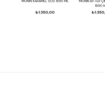
MONIN KARAMEL SOS 1890 ML
MONIN BİTTER Ç
1890 
₺1.350,00
₺1.350