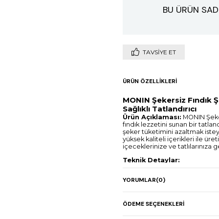
BU ÜRÜN SAD
TAVSIYE ET
ÜRÜN ÖZELLIKLERI
MONIN Şekersiz Fındık Ş
Sağlıklı Tatlandırıcı
Ürün Açıklaması:
MONIN Şeker
fındık lezzetini sunan bir tatlan
şeker tüketimini azaltmak ist
yüksek kaliteli içerikleri ile ü
içeceklerinize ve tatlılarınıza ge
Teknik Detaylar:
Paket Boyutu:
700 ml c
YORUMLAR
(0)
dayanır.
Kullanım:
Soğuk ve sıcak
milkshake ve kokteyller i
ÖDEME SEÇENEKLERI
kullanıma uygundur.