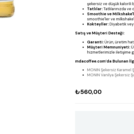
şekersiz ve düşük kalorili 
Tatlılar:
Tatlılarınızda ve
Smoothie ve Milkshake'l
smoothie'ler ve milkshake'l
Kokteyller:
Diyabetik veya
Satış ve Müşteri Desteği:
Garanti:
Ürün, üretim hata
Müşteri Memnuniyeti:
Ü
hizmetlerimizle iletişime g
mdacoffee.com’da Bulunan İlgi
MONIN Şekersiz Karamel 
MONIN Vanilya Şekersiz 
₺560,00