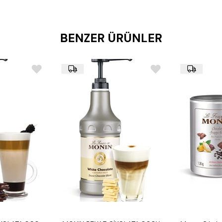
Lezzet Profili:
Yoğun fı
tatmin edici bir lezzet su
Malzemeler:
Su, doğal t
asitlik düzenleyiciler, ko
BENZER ÜRÜNLER
Raf Ömrü:
Serin ve kur
saklanması ve 3 ay içinde
Besin Değerleri (100 m
Enerji: 3 kcal
Yağ: 0 g
Karbonhidrat: 1 g (
Protein: 0 g
Alerjen Bilgisi:
Şeker iç
Fındık içerir.
Kullanım Alanları:
Kahveler ve Latte'ler:
ekleyin, şekersiz ve düşük
Tatlılar:
Tatlılarınızda 
kullanın.
Smoothie ve Milkshake
lezzetli smoothie'ler ve 
Kokteyller:
Diyabetik ve