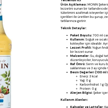
Tatlandırıcı
Ürün Açıklaması:
MONIN Şekersi
lezzetini sunan bir tatlandırıcıdı
tüketimini azaltmak isteyenler i
içerikleri ile üretilen bu şurup,
tatlılarınıza getirir.
Teknik Detaylar:
Paket Boyutu:
700 ml cam
Kullanım:
Soğuk ve sıcak i
kokteyller için idealdir. A
Lezzet Profili:
Yoğun fındı
bir lezzet sunar.
Malzemeler:
Su, doğal tatl
düzenleyiciler, koruyucula
Raf Ömrü:
Serin ve kuru b
saklanması ve 3 ay içinde t
Besin Değerleri (100 ml i
Enerji: 3 kcal
Yağ: 0 g
Karbonhidrat: 1 g (Ş
Protein: 0 g
Alerjen Bilgisi:
Şeker içer
Kullanım Alanları:
Kahveler ve Latte'ler:
Kah