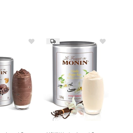
ndık aroması, şekersiz olmasına rağmen zengin ve
nar.
atlandırıcılar (eritritol, sukraloz), doğal fındık aroması,
ruyucular.
u bir yerde saklanmalıdır. Açıldıktan sonra buzdolabında
 tüketilmesi tavsiye edilir.
l için):
Şeker: 0 g)
ermez, vegan ve vejetaryen diyetler için uygundur.
Kahvelerinize ve latte'lerinize tatlı bir fındık aroması
 kalorili bir seçenek olarak kullanın.
ve dondurmalarda fındık lezzetini şeker eklemeden
'ler:
Şeker eklemeden tatlandırıcı olarak kullanarak
milkshake'ler hazırlayın.
ya düşük kalorili kokteyllerde şeker yerine kullanın.