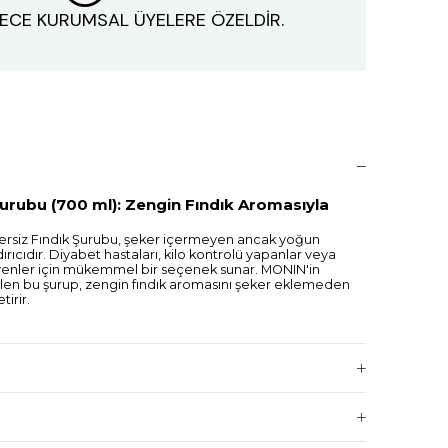
ECE KURUMSAL ÜYELERE ÖZELDİR.
urubu (700 ml): Zengin Fındık Aromasıyla
siz Fındık Şurubu, şeker içermeyen ancak yoğun
dırıcıdır. Diyabet hastaları, kilo kontrolü yapanlar veya
eyenler için mükemmel bir seçenek sunar. MONIN'in
retilen bu şurup, zengin fındık aromasını şeker eklemeden
tirir.
am şişe, yoğun kullanım için uygundur ve uzun süre
 içeceklerde kullanılabilir; kahve, çay, smoothie,
çin idealdir. Ayrıca tatlılar ve dondurmalarda da