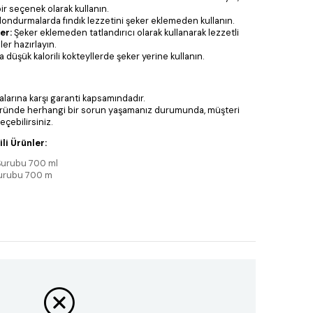
bir seçenek olarak kullanın.
 dondurmalarda fındık lezzetini şeker eklemeden kullanın.
er:
Şeker eklemeden tatlandırıcı olarak kullanarak lezzetli
er hazırlayın.
 düşük kalorili kokteyllerde şeker yerine kullanın.
larına karşı garanti kapsamındadır.
ründe herhangi bir sorun yaşamanız durumunda, müşteri
eçebilirsiniz.
li Ürünler:
Şurubu 700 ml
Şurubu 700 m