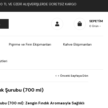
1000 TL VE ÜZERI ALIŞVERIŞLERDE ÜCRETSIZ KARGO
SEPETIM
0
Ürün
Pişirme ve Fırın Ekipmanları
Kahve Ekipmanları
tleri
< < Önceki Sayfaya Dön
ık Şurubu (700 ml)
ubu (700 ml): Zengin Fındık Aromasıyla Sağlıklı