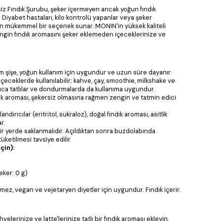
z Fındık Şurubu, şeker içermeyen ancak yoğun fındık
r. Diyabet hastaları, kilo kontrolü yapanlar veya şeker
çin mükemmel bir seçenek sunar. MONIN'in yüksek kaliteli
 zengin fındık aromasını şeker eklemeden içeceklerinize ve
 şişe, yoğun kullanım için uygundur ve uzun süre dayanır.
çeceklerde kullanılabilir; kahve, çay, smoothie, milkshake ve
yrıca tatlılar ve dondurmalarda da kullanıma uygundur.
k aroması, şekersiz olmasına rağmen zengin ve tatmin edici
andırıcılar (eritritol, sukraloz), doğal fındık aroması, asitlik
r.
ir yerde saklanmalıdır. Açıldıktan sonra buzdolabında
üketilmesi tavsiye edilir.
çin):
eker: 0 g)
mez, vegan ve vejetaryen diyetler için uygundur. Fındık içerir.
velerinize ve latte'lerinize tatlı bir fındık aroması ekleyin,