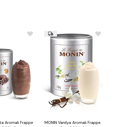
doğal chai çay aroması, asitlik düzenleyiciler,
at özleri.
u bir yerde saklanmalıdır. Açıldıktan sonra buzdolabında
 tüketilmesi tavsiye edilir.
l için):
 (Şeker: 78 g)
üt ürünleri içermez, vegan ve vejetaryen diyetler için
 su ile karıştırarak klasik bir chai latte hazırlayabilirsiniz.
egzotik bir chai lezzeti ekleyin.
'ler:
Soğuk içeceklerinize ekstra bir tat katmak için
 aromatik kokteyller hazırlamak için mükemmel bir
talarına karşı garanti kapsamındadır.
ta Aromalı Frappe
MONIN Vanilya Aromalı Frappe