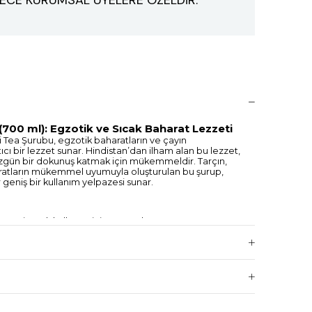
700 ml): Egzotik ve Sıcak Baharat Lezzeti
Tea Şurubu, egzotik baharatların ve çayın
ıcı bir lezzet sunar. Hindistan’dan ilham alan bu lezzet,
a özgün bir dokunuş katmak için mükemmeldir. Tarçın,
haratların mükemmel uyumuyla oluşturulan bu şurup,
geniş bir kullanım yelpazesi sunar.
am şişe, sık kullanım için uygundur ve uzun süre
 içeceklerde kullanılabilir; chai latte, kahve, smoothie,
çin idealdir. Ayrıca tatlılar ve dondurmalarda da
cıdır.
 sıcak baharatlar (tarçın, karanfil, zencefil) ile
 tatlı ve baharatlı bir lezzet sunar.