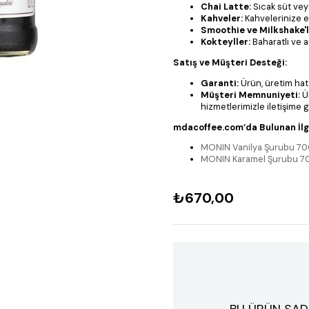
Chai Latte:
Sıcak süt veya 
Kahveler:
Kahvelerinize eg
Smoothie ve Milkshake'l
Kokteyller:
Baharatlı ve a
Satış ve Müşteri Desteği:
Garanti:
Ürün, üretim hata
Müşteri Memnuniyeti:
Ü
hizmetlerimizle iletişime g
mdacoffee.com’da Bulunan İlgi
MONIN Vanilya Şurubu 70
MONIN Karamel Şurubu 7
₺670,00
BU ÜRÜN SAD