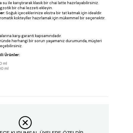
su ile karıştırarak klasik bir chai latte hazırlayabilirsiniz.
zotik bir chai lezzeti ekleyin.
er:
Soğuk içeceklerinize ekstra bir tat katmak için idealdir.
romatik kokteyller hazırlamak için mükemmel bir seçenektir.
larına karşı garanti kapsamındadır.
ründe herhangi bir sorun yaşamanız durumunda, müşteri
eçebilirsiniz.
li Ürünler:
0 ml
00 ml
ECE KURUMSAL ÜYELERE ÖZELDİR.