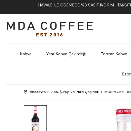
HAVALE İLE ÖDEMEDE %3 SABIT İNDIRIM -TAKSITLI
Kahve
Yeşil Kahve Çekirdeği
Toptan Kahve
Espr
Anasayfa
Sos, Şurup ve Püre Çeşitleri
MONIN Chai Tea