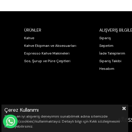
ÜRÜNLER
ALIŞVERİŞ BİLGİLE
Kahve
Sipariş
Kahve Ekipman ve Aksesuarları
Sepetim
Espresso Kahve Makineleri
İade Taleplerim
Sos, Şurup ve Püre Çeşitleri
Sipariş Takibi
Hesabım
Çerez Kullanımı
Sizlere en iyi alışveriş deneyimini sunabilmek adına sitemizde
çerezler(cookies) kullanmaktayız. Detaylı bilgi için Kvkk sözleşmesini
WHATSAPP İLE SİPARİŞ VER
inceleyebilirsiniz.