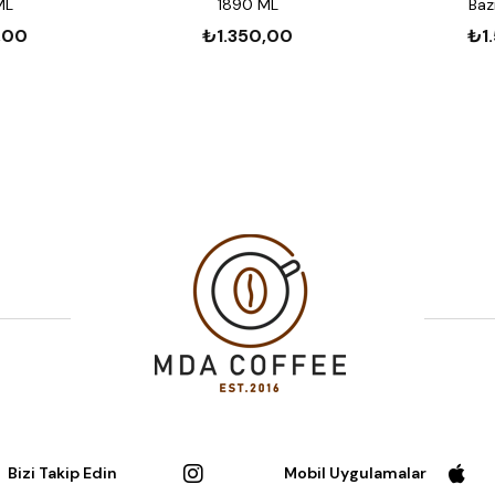
Müşteri Memnuniyeti:
ML
1890 ML
Baz
müşteri hizmetlerimizle i
,00
₺1.350,00
₺1
mdacoffee.com’da Bulunan İ
MONIN Vanilya Şurubu 7
MONIN Karamel Şurubu 
Bizi Takip Edin
Mobil Uygulamalar