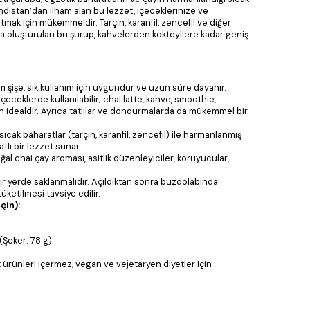
indistan’dan ilham alan bu lezzet, içeceklerinize ve
tmak için mükemmeldir. Tarçın, karanfil, zencefil ve diğer
oluşturulan bu şurup, kahvelerden kokteyllere kadar geniş
 şişe, sık kullanım için uygundur ve uzun süre dayanır.
çeceklerde kullanılabilir; chai latte, kahve, smoothie,
in idealdir. Ayrıca tatlılar ve dondurmalarda da mükemmel bir
ıcak baharatlar (tarçın, karanfil, zencefil) ile harmanlanmış
tlı bir lezzet sunar.
ğal chai çay aroması, asitlik düzenleyiciler, koruyucular,
ir yerde saklanmalıdır. Açıldıktan sonra buzdolabında
üketilmesi tavsiye edilir.
çin):
(Şeker: 78 g)
 ürünleri içermez, vegan ve vejetaryen diyetler için