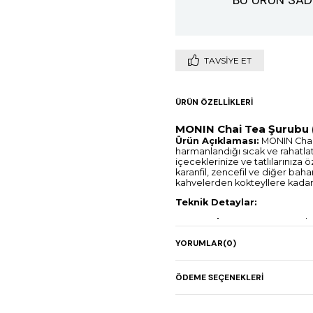
TAVSIYE ET
ÜRÜN ÖZELLIKLERI
MONIN Chai Tea Şurubu (
Ürün Açıklaması:
MONIN Chai 
harmanlandığı sıcak ve rahatlat
içeceklerinize ve tatlılarınız
karanfil, zencefil ve diğer ba
kahvelerden kokteyllere kadar 
Teknik Detaylar:
Paket Boyutu:
700 ml c
dayanır.
YORUMLAR
(0)
Kullanım:
Soğuk ve sıcak
milkshake ve kokteyller i
mükemmel bir tamamlayı
ÖDEME SEÇENEKLERI
Lezzet Profili:
Zengin ve
harmanlanmış çay aroması,