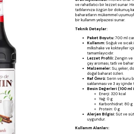
ve rahatlatıcı bir lezzet sunar. H
tatlılarınıza özgün bir dokunuş ka
baharatların mükemmel uyumuyla 
bir kullanım yelpazesi sunar.
Teknik Detaylar:
Paket Boyutu:
700 ml cam
Kullanım:
Soğuk ve sıcak i
milkshake ve kokteyller iç
tamamlayıcıdır.
Lezzet Profili:
Zengin ve s
çay aroması, tatlı ve bahara
Malzemeler:
Su, şeker, do
doğal baharat özleri.
Raf Ömrü:
Serin ve kuru b
saklanması ve 3 ay içinde t
Besin Değerleri (100 ml i
Enerji: 320 kcal
Yağ: 0 g
Karbonhidrat: 80 g 
Protein: 0 g
Alerjen Bilgisi:
Süt ve süt
uygundur.
Kullanım Alanları: