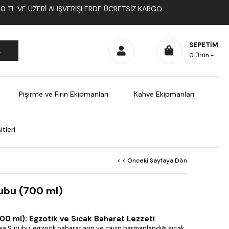
1000 TL VE ÜZERI ALIŞVERIŞLERDE ÜCRETSIZ KARGO
SEPETIM
0
Ürün
Pişirme ve Fırın Ekipmanları
Kahve Ekipmanları
tleri
< < Önceki Sayfaya Dön
ubu (700 ml)
0 ml): Egzotik ve Sıcak Baharat Lezzeti
 Şurubu, egzotik baharatların ve çayın harmanlandığı sıcak