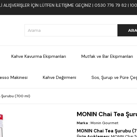
 ALIŞVERIŞLER İÇIN LÜTFEN ILETIŞIME GEÇINIZ | 0530 776 79 82 | 
Kahve Kavurma Ekipmanları
Mutfak ve Bar Ekipmanları
esso Makinesi
Kahve Değirmeni
Sos, Şurup ve Püre Çeşi
 Şurubu (700 ml)
MONIN Chai Tea Şur
Marka
:
Monin Gourmet
MONIN Chai Tea Şurubu (70
Ürün Açıklaması:
MONIN Chai Tea