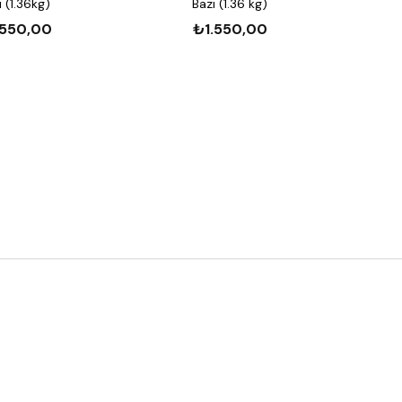
Üründe herhangi bir sorun yaşamanız durumunda,
ı (1.36kg)
Bazı (1.36 kg)
letişime geçebilirsiniz.
.550,00
₺1.550,00
lgili Ürünler:
00 ml
700 ml