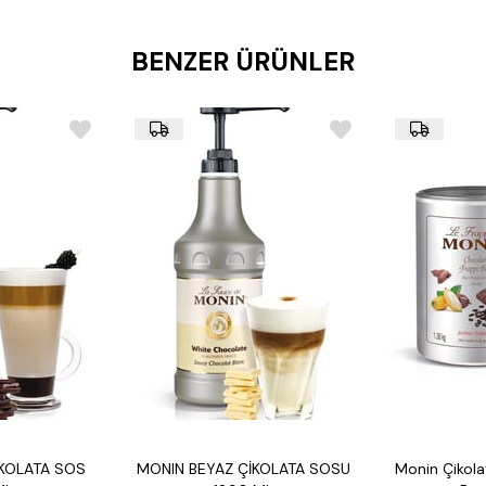
Malzemeler:
Su, şeker, 
koruyucular, doğal bahar
Raf Ömrü:
Serin ve kur
BENZER ÜRÜNLER
saklanması ve 3 ay içinde
Besin Değerleri (100 m
Enerji: 320 kcal
Yağ: 0 g
Karbonhidrat: 80 g
Protein: 0 g
Alerjen Bilgisi:
Süt ve s
uygundur.
Kullanım Alanları:
Chai Latte:
Sıcak süt veya
Kahveler:
Kahvelerinize 
Smoothie ve Milkshake
idealdir.
Kokteyller:
Baharatlı ve
seçenektir.
Satış ve Müşteri Desteği:
Garanti:
Ürün, üretim ha
İKOLATA SOS
MONIN BEYAZ ÇİKOLATA SOSU
Monin Çikola