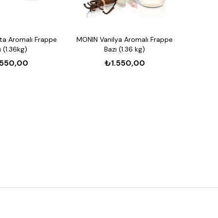
rmalar ve tatlılarda dekoratif ve lezzet katmak için
'ler:
Canlandırıcı bir aroma ve renk eklemek için
re ekleyebilirsiniz.
ta Aromalı Frappe
MONIN Vanilya Aromalı Frappe
ı (1.36kg)
Bazı (1.36 kg)
talarına karşı garanti kapsamındadır.
.550,00
₺1.550,00
Üründe herhangi bir sorun yaşamanız durumunda,
letişime geçebilirsiniz.
lgili Ürünler:
Şurubu 700 ml
700 ml