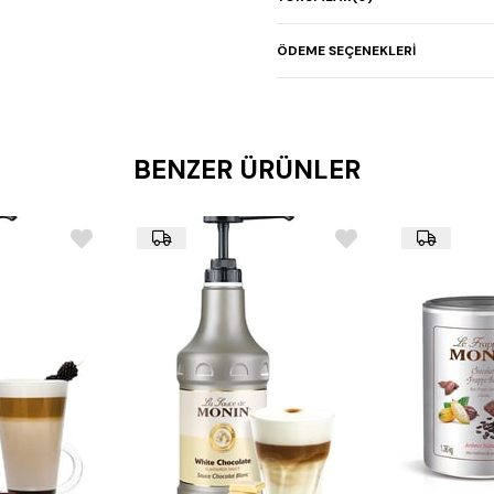
Kullanım:
Soğuk ve sıcak
içecekler, smoothie ve mi
ÖDEME SEÇENEKLERI
dondurmalarda da kullanı
Lezzet Profili:
Portakal 
canlandırıcı ve egzotik bi
Malzemeler:
Su, şeker,
asitlik düzenleyiciler, ko
BENZER ÜRÜNLER
Raf Ömrü:
Serin ve kur
saklanması ve 3 ay içinde
Besin Değerleri (100 m
Enerji: 320 kcal
Yağ: 0 g
Karbonhidrat: 80 g
Protein: 0 g
Alerjen Bilgisi:
Vegan ve
içermez.
Kullanım Alanları:
Kokteyller:
Blue Lagoon 
renklendirin ve lezzetlen
Alkolsüz İçecekler:
Alk
mükemmeldir.