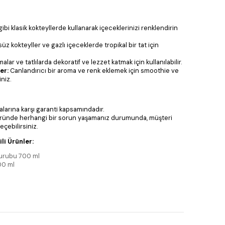
bi klasik kokteyllerde kullanarak içeceklerinizi renklendirin
üz kokteyller ve gazlı içeceklerde tropikal bir tat için
lar ve tatlılarda dekoratif ve lezzet katmak için kullanılabilir.
er:
Canlandırıcı bir aroma ve renk eklemek için smoothie ve
iniz.
larına karşı garanti kapsamındadır.
ründe herhangi bir sorun yaşamanız durumunda, müşteri
eçebilirsiniz.
li Ürünler:
Şurubu 700 ml
00 ml