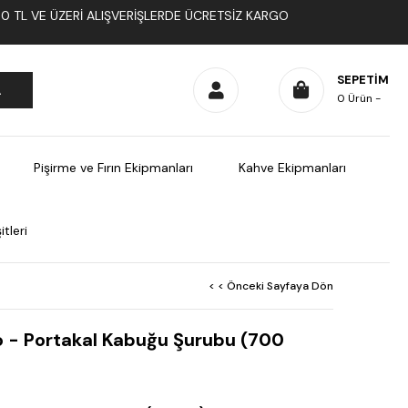
1000 TL VE ÜZERI ALIŞVERIŞLERDE ÜCRETSIZ KARGO
SEPETIM
0
Ürün
Pişirme ve Fırın Ekipmanları
Kahve Ekipmanları
tleri
< < Önceki Sayfaya Dön
 - Portakal Kabuğu Şurubu (700