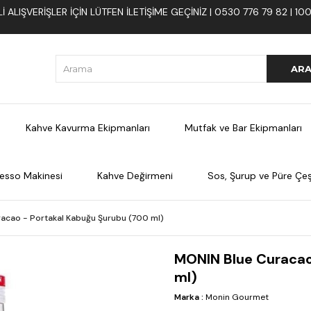
 ALIŞVERIŞLER İÇIN LÜTFEN ILETIŞIME GEÇINIZ | 0530 776 79 82 | 
Kahve Kavurma Ekipmanları
Mutfak ve Bar Ekipmanları
esso Makinesi
Kahve Değirmeni
Sos, Şurup ve Püre Çeşi
acao - Portakal Kabuğu Şurubu (700 ml)
MONIN Blue Curacao
ml)
Marka
:
Monin Gourmet