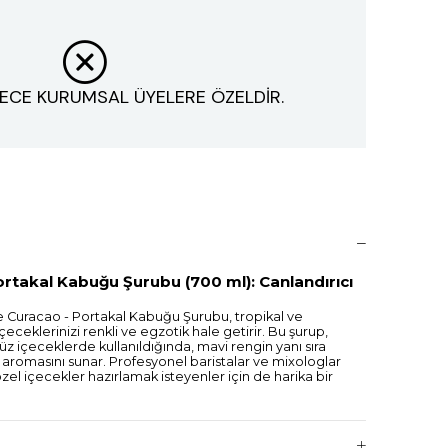
ECE KURUMSAL ÜYELERE ÖZELDİR.
rtakal Kabuğu Şurubu (700 ml): Canlandırıcı
Curacao - Portakal Kabuğu Şurubu, tropikal ve
çeceklerinizi renkli ve egzotik hale getirir. Bu şurup,
üz içeceklerde kullanıldığında, mavi rengin yanı sıra
 aromasını sunar. Profesyonel baristalar ve mixologlar
özel içecekler hazırlamak isteyenler için de harika bir
am şişe, uzun süre dayanır ve sık kullanım için idealdir.