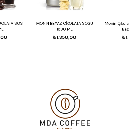
Tatlılar:
Pastalar, dondu
kullanılabilir.
Smoothie ve Milkshake
smoothie ve milkshake'le
İKOLATA SOS
MONIN BEYAZ ÇİKOLATA SOSU
Monin Çikola
Satış ve Müşteri Desteği:
ML
1890 ML
Baz
Garanti:
Ürün, üretim ha
,00
₺1.350,00
₺1
Müşteri Memnuniyeti:
müşteri hizmetlerimizle i
mdacoffee.com’da Bulunan İ
MONIN Hindistan Cevizi 
MONIN Karamel Şurubu 