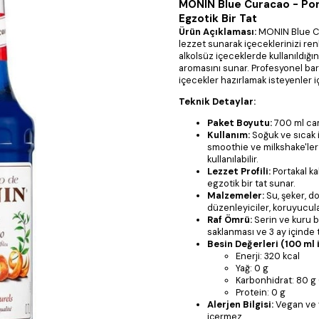
MONIN Blue Curacao - Port
Egzotik Bir Tat
Ürün Açıklaması:
MONIN Blue Cur
lezzet sunarak içeceklerinizi renk
alkolsüz içeceklerde kullanıldığı
aromasını sunar. Profesyonel bari
içecekler hazırlamak isteyenler iç
Teknik Detaylar:
Paket Boyutu:
700 ml cam 
Kullanım:
Soğuk ve sıcak iç
smoothie ve milkshake'ler 
kullanılabilir.
Lezzet Profili:
Portakal ka
egzotik bir tat sunar.
Malzemeler:
Su, şeker, do
düzenleyiciler, koruyucula
Raf Ömrü:
Serin ve kuru b
saklanması ve 3 ay içinde t
Besin Değerleri (100 ml i
Enerji: 320 kcal
Yağ: 0 g
Karbonhidrat: 80 g 
Protein: 0 g
Alerjen Bilgisi:
Vegan ve v
içermez.