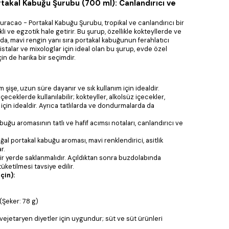
akal Kabuğu Şurubu (700 ml): Canlandırıcı ve
acao - Portakal Kabuğu Şurubu, tropikal ve canlandırıcı bir
li ve egzotik hale getirir. Bu şurup, özellikle kokteyllerde ve
nda, mavi rengin yanı sıra portakal kabuğunun ferahlatıcı
stalar ve mixologlar için ideal olan bu şurup, evde özel
in de harika bir seçimdir.
şişe, uzun süre dayanır ve sık kullanım için idealdir.
eceklerde kullanılabilir; kokteyller, alkolsüz içecekler,
için idealdir. Ayrıca tatlılarda ve dondurmalarda da
buğu aromasının tatlı ve hafif acımsı notaları, canlandırıcı ve
ğal portakal kabuğu aroması, mavi renklendirici, asitlik
r.
ir yerde saklanmalıdır. Açıldıktan sonra buzdolabında
üketilmesi tavsiye edilir.
çin):
(Şeker: 78 g)
ejetaryen diyetler için uygundur; süt ve süt ürünleri