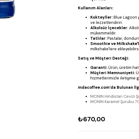
Kullanım Alanları:
Kokteyller:
Blue Lagoon gi
ve lezzetlendirin.
Alkolsüz İçecekler:
Alkols
mükemmeldir.
Tatlılar:
Pastalar, dondurma
Smoothie ve Milkshake'l
milkshake'lere ekleyebilirs
Satış ve Müşteri Desteği:
Garanti:
Ürün, üretim hata
Müşteri Memnuniyeti:
Ü
hizmetlerimizle iletişime g
mdacoffee.com’da Bulunan İlgi
MONIN Hindistan Cevizi 
MONIN Karamel Şurubu 7
₺670,00