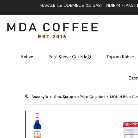
HAVALE İLE ÖDEMEDE %3 SABIT İNDIRIM -TAKSITLI
Kahve
Yeşil Kahve Çekirdeği
Toptan Kahve
Espr
Anasayfa
Sos, Şurup ve Püre Çeşitleri
MONIN Blue Cur