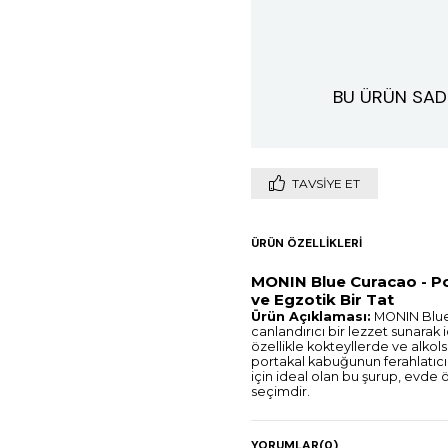
BU ÜRÜN SAD
TAVSIYE ET
ÜRÜN ÖZELLIKLERI
MONIN Blue Curacao - Po
ve Egzotik Bir Tat
Ürün Açıklaması:
MONIN Blue 
canlandırıcı bir lezzet sunarak i
özellikle kokteyllerde ve alkols
portakal kabuğunun ferahlatıcı
için ideal olan bu şurup, evde 
seçimdir.
Teknik Detaylar:
YORUMLAR
(0)
Paket Boyutu:
700 ml c