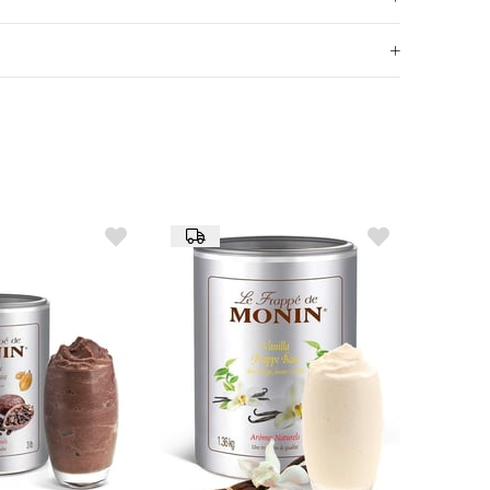
 içeceklerde kullanılabilir; kokteyller, alkolsüz
lkshake'ler için idealdir. Ayrıca tatlılarda ve
labilir.
kabuğu aromasının tatlı ve hafif acımsı notaları,
r tat sunar.
 doğal portakal kabuğu aroması, mavi renklendirici,
ruyucular.
u bir yerde saklanmalıdır. Açıldıktan sonra buzdolabında
 tüketilmesi tavsiye edilir.
l için):
 (Şeker: 78 g)
 vejetaryen diyetler için uygundur; süt ve süt ürünleri
gibi klasik kokteyllerde kullanarak içeceklerinizi
dirin.
olsüz kokteyller ve gazlı içeceklerde tropikal bir tat için