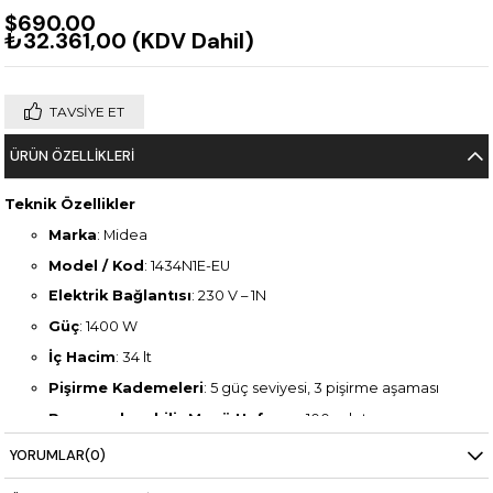
$690.00
₺32.361,00
(KDV Dahil)
TAVSIYE ET
ÜRÜN ÖZELLIKLERI
Teknik Özellikler
Marka
: Midea
Model / Kod
: 1434N1E-EU
Elektrik Bağlantısı
: 230 V – 1N
Güç
: 1400 W
İç Hacim
: 34 lt
Pişirme Kademeleri
: 5 güç seviyesi, 3 pişirme aşaması
Programlanabilir Menü Hafızası
: 100 adet
Kontrol
: ADA uyumlu dokunmatik panel ve elektronik
YORUMLAR
(0)
zamanlayıcı