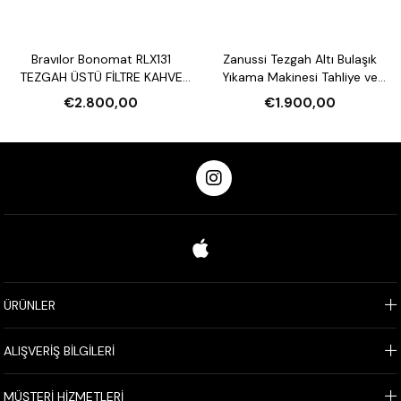
Bravılor Bonomat RLX131
Zanussi Tezgah Altı Bulaşık
TEZGAH ÜSTÜ FİLTRE KAHVE
Yıkama Makinesi Tahliye ve
MAKİNESİ VE SU ISITICI
Parlatıcı Pompalı
€2.800,00
€1.900,00
ÜRÜNLER
ALIŞVERİŞ BİLGİLERİ
MÜŞTERİ HİZMETLERİ