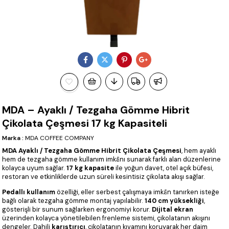
MDA – Ayaklı / Tezgaha Gömme Hibrit
Çikolata Çeşmesi 17 kg Kapasiteli
Marka
:
MDA COFFEE COMPANY
MDA Ayaklı / Tezgaha Gömme Hibrit Çikolata Çeşmesi
, hem ayaklı
hem de tezgaha gömme kullanım imkânı sunarak farklı alan düzenlerine
kolayca uyum sağlar.
17 kg kapasite
ile yoğun davet, otel açık büfesi,
restoran ve etkinliklerde uzun süreli kesintisiz çikolata akışı sağlar.
Pedallı kullanım
özelliği, eller serbest çalışmaya imkân tanırken isteğe
bağlı olarak tezgaha gömme montaj yapılabilir.
140 cm yüksekliği
,
gösterişli bir sunum sağlarken ergonomiyi korur.
Dijital ekran
üzerinden kolayca yönetilebilen frenleme sistemi, çikolatanın akışını
dengeler. Dahili
karıştırıcı
, çikolatanın kıvamını koruyarak her daim