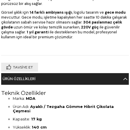
pürüzsüz bir akış sağlar.
Görsel şıklık için
14 farklı ambiyans ışığı
, logolu tasarım ve
gece modu
mevcuttur. Gece modu, işletme kapalıyken her saatte 10 dakika çalışarak
çikolatanın sabah servise hazır olmasını sağlar.
304 paslanmaz çelik
gövde
uzun ömür ve kolay temizlik sunarken,
220V güç
ile güvenilir
çalışma sağlar.
1 yıl garanti
ile desteklenen bu model, profesyonel
kullanım için ideal bir premium çözümdür.
TAVSIYE ET
ÜRÜN ÖZELLIKLERI
Teknik Özellikler
Marka:
MDA
Ürün Adı:
Ayaklı / Tezgaha Gömme Hibrit Çikolata
Çeşmesi
Kapasite:
17 kg
Yükseklik:
140 cm