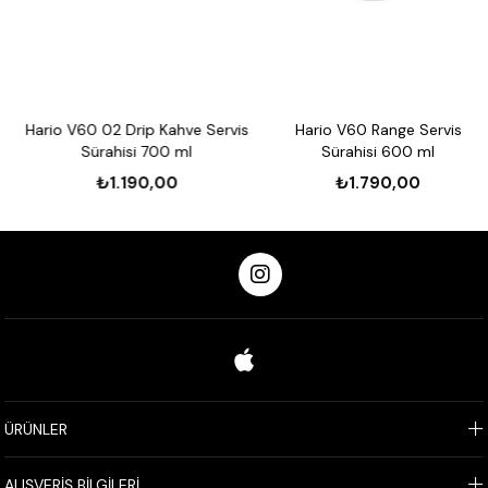
Uzun Ömürlü ve Ekonomik:
10'lu paket, uzun süreli
kullanım sağlar ve ekonomik bir çözüm sunar.
Hario V60 02 Drip Kahve Servis
Hario V60 Range Servis
Sürahisi 700 ml
Sürahisi 600 ml
₺1.190,00
₺1.790,00
ÜRÜNLER
ALIŞVERİŞ BİLGİLERİ