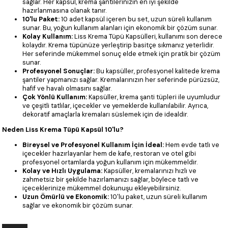
sağlar. Her kapsül, krema şantilerinizin en iyi şekilde
hazırlanmasına olanak tanır.
10'lu Paket:
10 adet kapsül içeren bu set, uzun süreli kullanım
sunar. Bu, yoğun kullanım alanları için ekonomik bir çözüm sunar.
Kolay Kullanım:
Liss Krema Tüpü Kapsülleri, kullanımı son derece
kolaydır. Krema tüpünüze yerleştirip basitçe sıkmanız yeterlidir.
Her seferinde mükemmel sonuç elde etmek için pratik bir çözüm
sunar.
Profesyonel Sonuçlar:
Bu kapsüller, profesyonel kalitede krema
şantiler yapmanızı sağlar. Kremalarınızın her seferinde pürüzsüz,
hafif ve havalı olmasını sağlar.
Çok Yönlü Kullanım:
Kapsüller, krema şanti tüpleri ile uyumludur
ve çeşitli tatlılar, içecekler ve yemeklerde kullanılabilir. Ayrıca,
dekoratif amaçlarla kremaları süslemek için de idealdir.
Neden Liss Krema Tüpü Kapsül 10'lu?
Bireysel ve Profesyonel Kullanım İçin İdeal:
Hem evde tatlı ve
içecekler hazırlayanlar hem de kafe, restoran ve otel gibi
profesyonel ortamlarda yoğun kullanım için mükemmeldir.
Kolay ve Hızlı Uygulama:
Kapsüller, kremalarınızı hızlı ve
zahmetsiz bir şekilde hazırlamanızı sağlar, böylece tatlı ve
içeceklerinize mükemmel dokunuşu ekleyebilirsiniz.
Uzun Ömürlü ve Ekonomik:
10'lu paket, uzun süreli kullanım
sağlar ve ekonomik bir çözüm sunar.