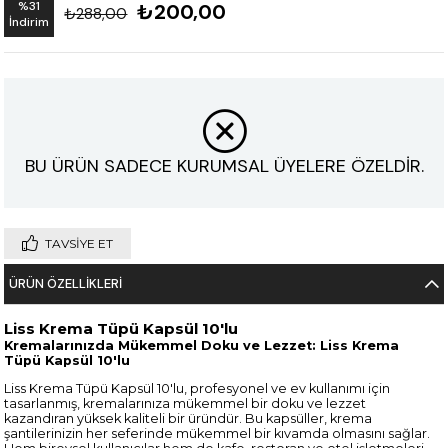
%
31
₺200,00
₺288,00
İndirim
BU ÜRÜN SADECE KURUMSAL ÜYELERE ÖZELDİR.
TAVSIYE ET
ÜRÜN ÖZELLIKLERI
Liss Krema Tüpü Kapsül 10'lu
Kremalarınızda Mükemmel Doku ve Lezzet: Liss Krema
Tüpü Kapsül 10'lu
Liss Krema Tüpü Kapsül 10'lu, profesyonel ve ev kullanımı için
tasarlanmış, kremalarınıza mükemmel bir doku ve lezzet
kazandıran yüksek kaliteli bir üründür. Bu kapsüller, krema
şantilerinizin her seferinde mükemmel bir kıvamda olmasını sağlar.