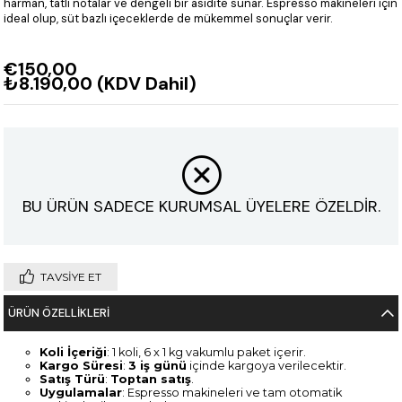
harman, tatlı notalar ve dengeli bir asidite sunar. Espresso makineleri için
ideal olup, süt bazlı içeceklerde de mükemmel sonuçlar verir.
€150,00
₺8.190,00
(KDV Dahil)
BU ÜRÜN SADECE KURUMSAL ÜYELERE ÖZELDİR.
TAVSIYE ET
ÜRÜN ÖZELLIKLERI
Koli İçeriği
: 1 koli, 6 x 1 kg vakumlu paket içerir.
Kargo Süresi
:
3 iş günü
içinde kargoya verilecektir.
Satış Türü
:
Toptan satış
.
Uygulamalar
: Espresso makineleri ve tam otomatik