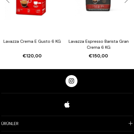
 E Gusto 6 KG
Lavazza Espresso Barista Gran
Lavazza Tierra S
Crema 6 KG
,00
€150,00
€200
ÜRÜNLER