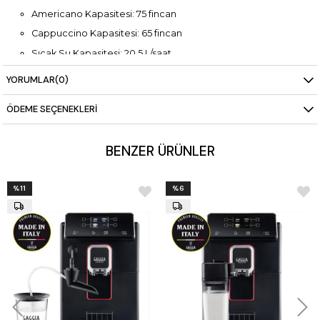
Americano Kapasitesi: 75 fincan
Cappuccino Kapasitesi: 65 fincan
Sıcak Su Kapasitesi: 20,5 L/saat
Kahve Grubu: Seramik öğütücü kafası, 1 adet
YORUMLAR
(0)
Kahve Hazırlama Ünitesi Kapasitesi: 7-15 g
ÖDEME SEÇENEKLERI
Atık Kapasitesi: 45 porsiyon (10 g/porsiyon)
Kahve Haznesi Kapasitesi: 750 g
BENZER ÜRÜNLER
Süt Haznesi Kapasitesi: 8 L
Güç Tüketimi: 2.900 W
%11
%6
Ağırlık: 42 kg
Boyutlar: 300 x 500 x 580 mm
Pompa Tipi: Titreşimli pompa