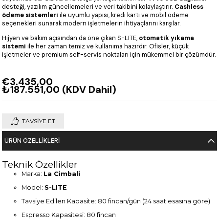
desteği, yazılım güncellemeleri ve veri takibini kolaylaştırır.
Cashless
ödeme sistemleri
ile uyumlu yapısı, kredi kartı ve mobil ödeme
seçenekleri sunarak modern işletmelerin ihtiyaçlarını karşılar.
Hijyen ve bakım açısından da öne çıkan S-LITE,
otomatik yıkama
sistemi
ile her zaman temiz ve kullanıma hazırdır. Ofisler, küçük
işletmeler ve premium self-servis noktaları için mükemmel bir çözümdür.
€3.435,00
₺187.551,00
(KDV Dahil)
TAVSIYE ET
ÜRÜN ÖZELLIKLERI
Teknik Özellikler
Marka:
La Cimbali
Model:
S-LITE
Tavsiye Edilen Kapasite: 80 fincan/gün (24 saat esasına göre)
Espresso Kapasitesi: 80 fincan