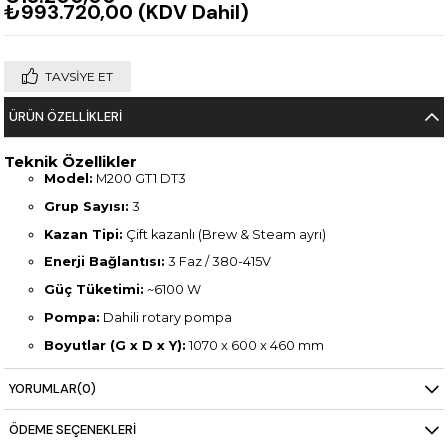
₺993.720,00
(KDV Dahil)
TAVSIYE ET
ÜRÜN ÖZELLIKLERI
Teknik Özellikler
Model:
M200 GT1 DT3
Grup Sayısı:
3
Kazan Tipi:
Çift kazanlı (Brew & Steam ayrı)
Enerji Bağlantısı:
3 Faz / 380-415V
Güç Tüketimi:
~6100 W
Pompa:
Dahili rotary pompa
Boyutlar (G x D x Y):
1070 x 600 x 460 mm
Ağırlık:
~85 kg
YORUMLAR
(0)
Buhar Kolları:
2 adet (otomatik köpürtme destekli)
ÖDEME SEÇENEKLERI
Sıcak Su Musluğu:
Var