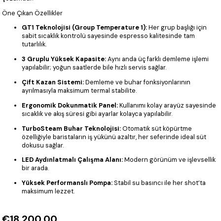
Öne Çıkan Özellikler
GT1 Teknolojisi (Group Temperature 1):
Her grup başlığı için
sabit sıcaklık kontrolü sayesinde espresso kalitesinde tam
tutarlılık.
3 Gruplu Yüksek Kapasite:
Aynı anda üç farklı demleme işlemi
yapılabilir; yoğun saatlerde bile hızlı servis sağlar.
Çift Kazan Sistemi:
Demleme ve buhar fonksiyonlarının
ayrılmasıyla maksimum termal stabilite.
Ergonomik Dokunmatik Panel:
Kullanımı kolay arayüz sayesinde
sıcaklık ve akış süresi gibi ayarlar kolayca yapılabilir.
TurboSteam Buhar Teknolojisi:
Otomatik süt köpürtme
özelliğiyle baristaların iş yükünü azaltır, her seferinde ideal süt
dokusu sağlar.
LED Aydınlatmalı Çalışma Alanı:
Modern görünüm ve işlevsellik
bir arada.
Yüksek Performanslı Pompa:
Stabil su basıncı ile her shot’ta
maksimum lezzet.
€18.200,00