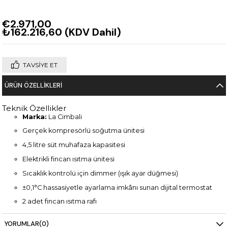
€2.971,00
₺162.216,60
(KDV Dahil)
TAVSIYE ET
ÜRÜN ÖZELLIKLERI
Teknik Özellikler
Marka:
La Cimbali
Gerçek kompresörlü soğutma ünitesi
4,5 litre süt muhafaza kapasitesi
Elektrikli fincan ısıtma ünitesi
Sıcaklık kontrolü için dimmer (ışık ayar düğmesi)
±0,1°C hassasiyetle ayarlama imkânı sunan dijital termostat
2 adet fincan ısıtma rafı
Süt haznesi dâhildir
YORUMLAR
(0)