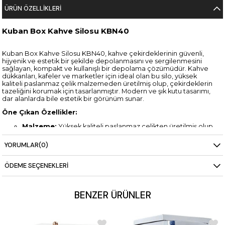
ÜRÜN ÖZELLIKLERI
Kuban Box Kahve Silosu KBN40
Kuban Box Kahve Silosu KBN40, kahve çekirdeklerinin güvenli,
hijyenik ve estetik bir şekilde depolanmasını ve sergilenmesini
sağlayan, kompakt ve kullanışlı bir depolama çözümüdür. Kahve
dükkanları, kafeler ve marketler için ideal olan bu silo, yüksek
kaliteli paslanmaz çelik malzemeden üretilmiş olup, çekirdeklerin
tazeliğini korumak için tasarlanmıştır. Modern ve şık kutu tasarımı,
dar alanlarda bile estetik bir görünüm sunar.
Öne Çıkan Özellikler:
Malzeme:
Yüksek kaliteli paslanmaz çelikten üretilmiş olup,
uzun ömürlü kullanım sağlar ve kolayca temizlenebilir.
Kapasite:
40 litrelik iç hacmi ile kahve çekirdeklerinizi taze
YORUMLAR
(0)
tutar ve uzun süre saklamanıza olanak tanır.
Kutu Tasarımı:
Modern kutu tasarımı, hem yer tasarrufu
sağlar hem de kahve çekirdeklerini şık bir şekilde sergiler.
ÖDEME SEÇENEKLERI
Kürek Sistemi:
Ergonomik kürek sistemi, çekirdeklerin hızlı
ve pratik bir şekilde alınmasını sağlar.
Tazelik Koruma:
Sızdırmaz kapak yapısı, kahve
BENZER ÜRÜNLER
çekirdeklerini nem, ışık ve diğer dış etkenlerden koruyarak
tazeliğini uzun süre muhafaza eder.
Neden Kuban Box Kahve Silosu KBN40?
Kompakt Tasarım:
Sınırlı alanlara sahip işletmeler için