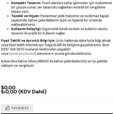
Kompakt Tasarım:
Sınırlı alanlara sahip işletmeler için mükemmel
bir çözüm sunar, yer tasarrufu sağlarken estetik bir sergileme
imkanı verir.
Tazelik ve Hijyen:
Paslanmaz çelik malzeme ve sızdırmaz kapak
sayesinde, kahve çekirdeklerini taze ve hijyenik bir ortamda
saklayabilirsiniz.
Kullanım Kolaylığı:
Ergonomik kürek sistemi ve kullanıcı dostu
tasarımı ile pratik bir kullanım sağlar.
Fiyat Teklifi ve Ayrıntılı Bilgi İçin:
Ürün hakkında daha fazla bilgi almak
veya fiyat teklifi istemek için Tolga ELBİR ile iletişime geçebilirsiniz. Bize
0537 436 3670 numaralı telefondan ulaşabilir
veya
[email protected]
adresine e-posta gönderebilirsiniz.
Kuban Box Kahve Silosu KBN40 ile kahve çekirdeklerinizi en iyi şekilde
saklayın ve sergileyin.
$0.00
₺0,00
(KDV Dahil)
TAVSIYE ET