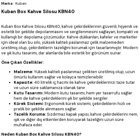
Marka
:
Kuban
Kuban Box Kahve Silosu KBN40
Kuban Box Kahve Silosu KBN40, kahve çekirdeklerinin güvenli, hijyenik ve
estetik bir şekilde depolanmasını ve sergilenmesini sağlayan, kompakt ve
kullanışlı bir depolama çözümüdür. Kahve dükkanları, kafeler ve marketler
için ideal olan bu silo, yüksek kaliteli paslanmaz çelik malzemeden
üretilmiş olup, çekirdeklerin tazeliğini korumak için tasarlanmıştır. Modern
ve şık kutu tasarımı, dar alanlarda bile estetik bir görünüm sunar.
Öne Çıkan Özellikler:
Malzeme:
Yüksek kaliteli paslanmaz çelikten üretilmiş olup, uzun
ömürlü kullanım sağlar ve kolayca temizlenebilir.
Kapasite:
40 litrelik iç hacmi ile kahve çekirdeklerinizi taze tutar
ve uzun süre saklamanıza olanak tanır.
Kutu Tasarımı:
Modern kutu tasarımı, hem yer tasarrufu sağlar
hem de kahve çekirdeklerini şık bir şekilde sergiler.
Kürek Sistemi:
Ergonomik kürek sistemi, çekirdeklerin hızlı ve
pratik bir şekilde alınmasını sağlar.
Tazelik Koruma:
Sızdırmaz kapak yapısı, kahve çekirdeklerini nem,
ışık ve diğer dış etkenlerden koruyarak tazeliğini uzun süre
muhafaza eder.
Neden Kuban Box Kahve Silosu KBN40?