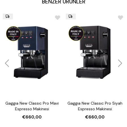
BENZER ÜRÜNLER
1 kg kahve çekirdeği haznesi
Otomatik süt köpürtme ünitesi
Otomatik temizleme fonksiyonları (Demleme Ünitesi, Süt
Hortumu ve Kiteç temizlikleri)
Ayarlanabilir çok hassas kahve öğütücüsü
35 adet kahve posa ve 1.8 litre pis su atık kapasitesi
Gaggıa New Classıc Pro Mavi
Gaggıa New Classıc Pro Siyah
Espresso Makinesi
Espresso Makinesi
€660,00
€660,00