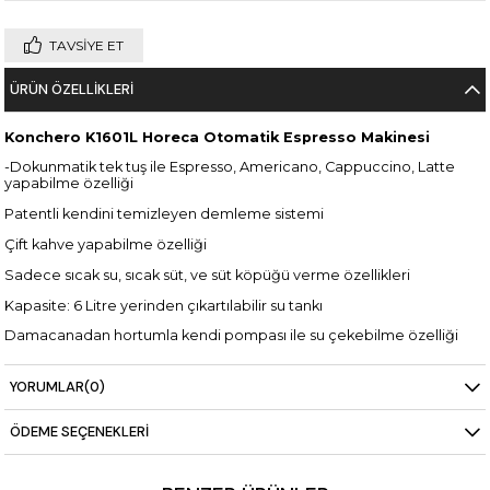
TAVSIYE ET
ÜRÜN ÖZELLIKLERI
Konchero K1601L Horeca Otomatik Espresso Makinesi
-Dokunmatik tek tuş ile Espresso, Americano, Cappuccino, Latte
yapabilme özelliği
Patentli kendini temizleyen demleme sistemi
Çift kahve yapabilme özelliği
Sadece sıcak su, sıcak süt, ve süt köpüğü verme özellikleri
Kapasite: 6 Litre yerinden çıkartılabilir su tankı
Damacanadan hortumla kendi pompası ile su çekebilme özelliği
Güç: 1400W
YORUMLAR
(0)
LCD ekran ile tuş ile ayarlanabilir dijital menüler
Çift termoblok ısı sistemi ile istenilen sıcaklığı sağlar,
ÖDEME SEÇENEKLERI
Su ve buhar termoblokları ayrıdır
19 bar elektromanyetik basınç pompası