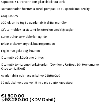
Kapasite: 6 Litre yerinden çıkartılabilir su tankı
Damacanadan hortumla kendi pompası ile su çekebilme özelliği
Güç: 1400W
LCD ekran ile tuş ile ayarlanabilir dijital menüler
Çift termoblok ısı sistemi ile istenilen sıcaklığı sağlar,
Su ve buhar termoblokları ayrıdır
19 bar elektromanyetik basınç pompası
1 kg kahve çekirdeği haznesi
Otomatik süt köpürtme ünitesi
Otomatik temizleme fonksiyonları (Demleme Ünitesi, Süt Hortumu ve
Kiteç temizlikleri)
Ayarlanabilir çok hassas kahve öğütücüsü
35 adet kahve posa ve 1.8 litre pis su atık kapasitesi
€1.800,00
₺98.280,00
(KDV Dahil)