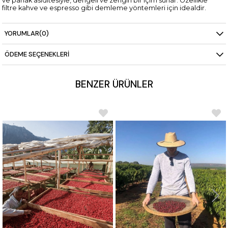
ve parlak asiditesiyle, dengeli ve zengin bir içim sunar. Özellikle
filtre kahve ve espresso gibi demleme yöntemleri için idealdir.
Kolombiya'nın geleneksel kahve lezzetlerini deneyimlemek
isteyen kahveseverler için mükemmel bir seçenektir.
YORUMLAR
(0)
ÖDEME SEÇENEKLERI
BENZER ÜRÜNLER