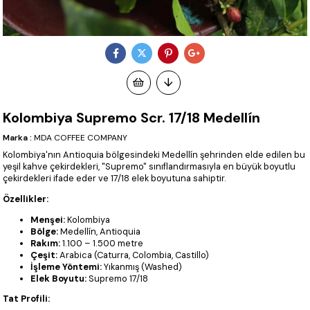
Kolombiya Supremo Scr. 17/18 Medellín
Marka
:
MDA COFFEE COMPANY
Kolombiya'nın Antioquia bölgesindeki Medellín şehrinden elde edilen bu
yeşil kahve çekirdekleri, "Supremo" sınıflandırmasıyla en büyük boyutlu
çekirdekleri ifade eder ve 17/18 elek boyutuna sahiptir.
Özellikler:
Menşei:
Kolombiya
Bölge:
Medellín, Antioquia
Rakım:
1.100 – 1.500 metre
Çeşit:
Arabica (Caturra, Colombia, Castillo)
İşleme Yöntemi:
Yıkanmış (Washed)
Elek Boyutu:
Supremo 17/18
Tat Profili: