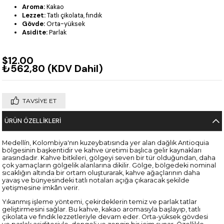
Aroma:
Kakao
Lezzet:
Tatlı çikolata, fındık
Gövde:
Orta-yüksek
Asidite:
Parlak
$12.00
₺562,80
(KDV Dahil)
TAVSIYE ET
ÜRÜN ÖZELLIKLERI
Medellín, Kolombiya'nın kuzeybatısında yer alan dağlık Antioquia
bölgesinin başkentidir ve kahve üretimi başlıca gelir kaynakları
arasındadır. Kahve bitkileri, gölgeyi seven bir tür olduğundan, daha
çok yamaçların gölgelik alanlarına dikilir. Gölge, bölgedeki nominal
sıcaklığın altında bir ortam oluşturarak, kahve ağaçlarının daha
yavaş ve bünyesindeki tatlı notaları açığa çıkaracak şekilde
yetişmesine imkân verir.
Yıkanmış işleme yöntemi, çekirdeklerin temiz ve parlak tatlar
geliştirmesini sağlar. Bu kahve, kakao aromasıyla başlayıp, tatlı
çikolata ve fındık lezzetleriyle devam eder. Orta-yüksek gövdesi