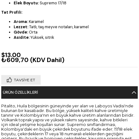
Elek Boyutu:
Supremo 17/18
Tat Profili:
Aroma:
Karamel
Lezzet:
Tatlı, taş meyve notaları, karamel
Gövde:
Orta
Asidite:
Yüksek, sitrik
$13.00
₺609,70
(KDV Dahil)
TAVSIYE ET
ÜRÜN ÖZELLIKLERI
Pitalito, Huila bölgesinin güneyinde yer alan ve Laboyos Vadisi'nde
bulunan bir kasabadır. Bu bölge, yüksek kaliteli kahve üretimiyle
tanınır ve Kolombiya'nın en büyük kahve üretim alanlarından biridir.
Volkanik toprak yapısı ve yüksek rakımı sayesinde, kahve bitkileri
için ideal yetişme koşulları sunar. Supremo sınıflandırması,
Kolombiya'daki en büyük çekirdek boyutunu ifade eder; 17/18 elek
boyutu, çekirdeklerin 17 veya 18 numaralı eleklerden geçtiğini
gösterir. Bu büyük ve homojen çekirdekler, kavurma sırasında eşit