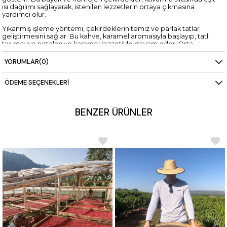
ısı dağılımı sağlayarak, istenilen lezzetlerin ortaya çıkmasına
yardımcı olur.
Yıkanmış işleme yöntemi, çekirdeklerin temiz ve parlak tatlar
geliştirmesini sağlar. Bu kahve, karamel aromasıyla başlayıp, tatlı
taş meyve notaları ve karamel lezzetiyle devam eder. Orta
gövdesi ve yüksek sitrik asiditesiyle, canlı ve dengeli bir içim sunar.
Özellikle filtre kahve ve espresso gibi demleme yöntemleri için
YORUMLAR
(0)
idealdir.
Kolombiya'nın geleneksel kahve lezzetlerini deneyimlemek
ÖDEME SEÇENEKLERI
isteyen kahveseverler için mükemmel bir seçenektir.
BENZER ÜRÜNLER