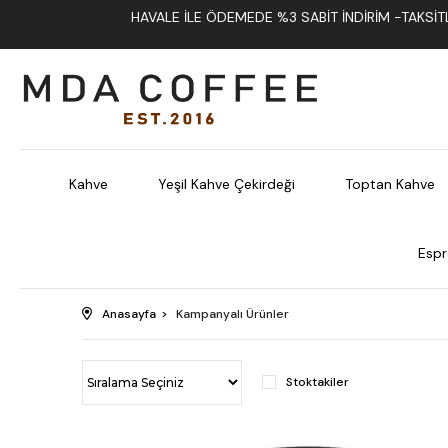
HAVALE İLE ÖDEMEDE %3 SABIT İNDIRIM -TAKSITLI
Kahve
Yeşil Kahve Çekirdeği
Toptan Kahve
Espr
Anasayfa
Kampanyalı Ürünler
Stoktakiler