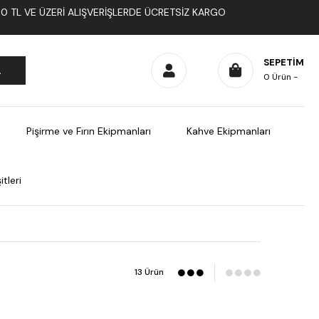
1000 TL VE ÜZERI ALIŞVERIŞLERDE ÜCRETSIZ KARGO
SEPETIM
0
Ürün
Pişirme ve Fırın Ekipmanları
Kahve Ekipmanları
tleri
13 Ürün