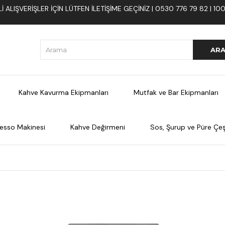
 ALIŞVERIŞLER İÇIN LÜTFEN ILETIŞIME GEÇINIZ | 0530 776 79 82 | 
Kahve Kavurma Ekipmanları
Mutfak ve Bar Ekipmanları
esso Makinesi
Kahve Değirmeni
Sos, Şurup ve Püre Çeşi