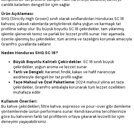
canlılık katarken dengeli bir içim sağlar.
Ürün Açıklaması:
SHG (Strictly High Grown) sınıfı olarak sınıflandırılan Honduras SC 18
kahvesi, yüksek rakımlarda yetiştirilerek daha yoğun ve karmaşık tat
profiline sahip olur. Bu büyük boyutlu SC 18 çekirdekler, tam yıkanmış
işlemle işlenerek temiz ve parlak bir lezzet profili sunar. Her aşamada
özenle işlenmiş bu çekirdekler, tüm aroma ve tazeliğini korumak amacıyla
GrainPro çuvallarda saklanır.
Neden Honduras SHG SC 18?
Büyük Boyutlu Kaliteli Çekirdekler:
SC 18 sınıfı büyük
çekirdekler, yoğun aroma ve lezzet sunar.
Tatlı ve Dengeli:
Karamel, fındık, kakao ve hafif narenciye
asiditesiyle dengeli bir tat profili sağlar.
Taze Mahsul ve Özel Paketleme:
2024 mahsul yılına ait taze
çekirdekler, GrainPro ambalajla korunarak tüm lezzet özellikleri
muhafaza edilir.
Kullanım Önerileri:
Bu kahve çekirdekleri, filtre kahve, espresso ve pour-over gibi demleme
yöntemlerinde üstün performans sunar. Kendi kavurma tercihlerinize
göre bu kahvenin farklı tat profillerini ortaya çıkararak lezzetli bir içim
deneyimi yaşayabilirsiniz.