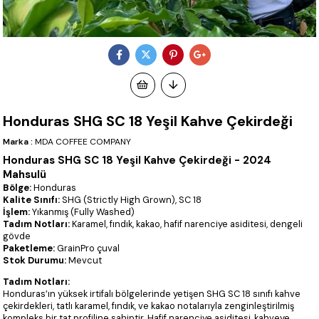
Honduras SHG SC 18 Yeşil Kahve Çekirdeği
Marka
:
MDA COFFEE COMPANY
Honduras SHG SC 18 Yeşil Kahve Çekirdeği - 2024
Mahsulü
Bölge:
Honduras
Kalite Sınıfı:
SHG (Strictly High Grown), SC 18
İşlem:
Yıkanmış (Fully Washed)
Tadım Notları:
Karamel, fındık, kakao, hafif narenciye asiditesi, dengeli
gövde
Paketleme:
GrainPro çuval
Stok Durumu:
Mevcut
Tadım Notları:
Honduras’ın yüksek irtifalı bölgelerinde yetişen SHG SC 18 sınıfı kahve
çekirdekleri, tatlı karamel, fındık, ve kakao notalarıyla zenginleştirilmiş
kompleks bir tat profiline sahiptir. Hafif narenciye asiditesi, kahveye