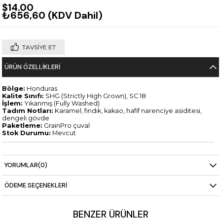
$14.00
₺656,60
(KDV Dahil)
TAVSIYE ET
ÜRÜN ÖZELLIKLERI
Bölge:
Honduras
Kalite Sınıfı:
SHG (Strictly High Grown), SC 18
İşlem:
Yıkanmış (Fully Washed)
Tadım Notları:
Karamel, fındık, kakao, hafif narenciye asiditesi,
dengeli gövde
Paketleme:
GrainPro çuval
Stok Durumu:
Mevcut
YORUMLAR
(0)
ÖDEME SEÇENEKLERI
BENZER ÜRÜNLER