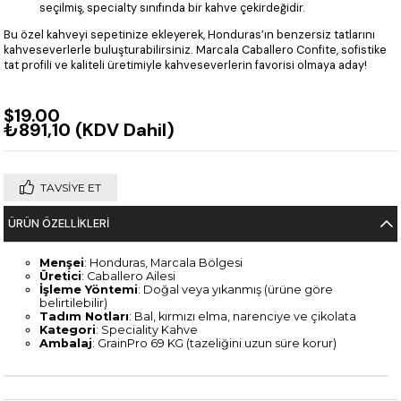
seçilmiş, specialty sınıfında bir kahve çekirdeğidir.
Bu özel kahveyi sepetinize ekleyerek, Honduras’ın benzersiz tatlarını
kahveseverlerle buluşturabilirsiniz. Marcala Caballero Confite, sofistike
tat profili ve kaliteli üretimiyle kahveseverlerin favorisi olmaya aday!
$19.00
₺891,10
(KDV Dahil)
TAVSIYE ET
ÜRÜN ÖZELLIKLERI
Menşei
: Honduras, Marcala Bölgesi
Üretici
: Caballero Ailesi
İşleme Yöntemi
: Doğal veya yıkanmış (ürüne göre
belirtilebilir)
Tadım Notları
: Bal, kırmızı elma, narenciye ve çikolata
Kategori
: Speciality Kahve
Ambalaj
: GrainPro 69 KG (tazeliğini uzun süre korur)