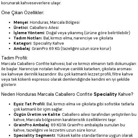
korunarak kahveseverlere ulaşır.
Öne Çıkan Özellikler:
Menşei
: Honduras, Marcala Bölgesi
Üretici
: Caballero Ailesi
İşleme Yöntemi
: Doğal veya yıkanmış (ürüne göre belirtilebilir)
Tadım Notları
: Bal, kırmızı elma, narenciye ve çikolata
Kategori
: Speciality Kahve
Ambalaj
: GrainPro 69 KG (tazeliğini uzun süre korur)
Tadım Profili:
Marcala Caballero Confite kahvesi, bal ve kırmızı elmanın tatlı dokunuşları
ile başlar. Narenciye notaları kahveye canlılık katarken, çikolata aroması
ise kahveye derinlik kazandırır. Bu çok katmanlı lezzet profili, filtre kahve
veya tek kökenli espresso olarak demlendiğinde kendini en iyi şekilde
gösterir.
Neden Honduras Marcala Caballero Confite
Speciality
Kahve?
Eşsiz Tat Profili
: Bal, kırmızı elma ve çikolata gibi sofistike tatlarla
çok katmanlı bir içim sağlar.
Özgün Üretim ve Kalite
: Caballero ailesi tarafından yetiştirilen bu
kahve, Marcala bölgesinin karakteristik özelliklerini taşır.
GrainPro Ambalaj
: 69 KG’lık GrainPro ambalajda sunulan bu
kahve, tazeliğini ve lezzetini uzun süre korur.
Speciality Segmenti
: Yüksek kalite standartlarına uygun olarak