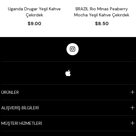
gar Yeşil Kahve
BRAZIL Rio Minas Peaberry
Brazil Cerrad
kirdek
Mocha Yeşil Kahve Çekirdek
Kahve
9.00
$8.50
$
ÜRÜNLER
ALIŞVERİŞ BİLGİLERİ
MÜŞTERİ HİZMETLERİ