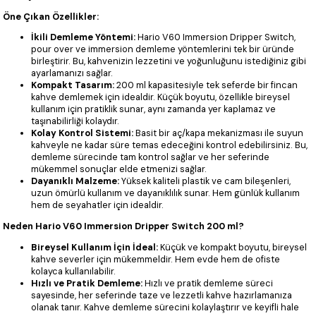
Öne Çıkan Özellikler:
İkili Demleme Yöntemi:
Hario V60 Immersion Dripper Switch,
pour over ve immersion demleme yöntemlerini tek bir üründe
birleştirir. Bu, kahvenizin lezzetini ve yoğunluğunu istediğiniz gibi
ayarlamanızı sağlar.
Kompakt Tasarım:
200 ml kapasitesiyle tek seferde bir fincan
kahve demlemek için idealdir. Küçük boyutu, özellikle bireysel
kullanım için pratiklik sunar, aynı zamanda yer kaplamaz ve
taşınabilirliği kolaydır.
Kolay Kontrol Sistemi:
Basit bir aç/kapa mekanizması ile suyun
kahveyle ne kadar süre temas edeceğini kontrol edebilirsiniz. Bu,
demleme sürecinde tam kontrol sağlar ve her seferinde
mükemmel sonuçlar elde etmenizi sağlar.
Dayanıklı Malzeme:
Yüksek kaliteli plastik ve cam bileşenleri,
uzun ömürlü kullanım ve dayanıklılık sunar. Hem günlük kullanım
hem de seyahatler için idealdir.
Neden Hario V60 Immersion Dripper Switch 200 ml?
Bireysel Kullanım İçin İdeal:
Küçük ve kompakt boyutu, bireysel
kahve severler için mükemmeldir. Hem evde hem de ofiste
kolayca kullanılabilir.
Hızlı ve Pratik Demleme:
Hızlı ve pratik demleme süreci
sayesinde, her seferinde taze ve lezzetli kahve hazırlamanıza
olanak tanır. Kahve demleme sürecini kolaylaştırır ve keyifli hale