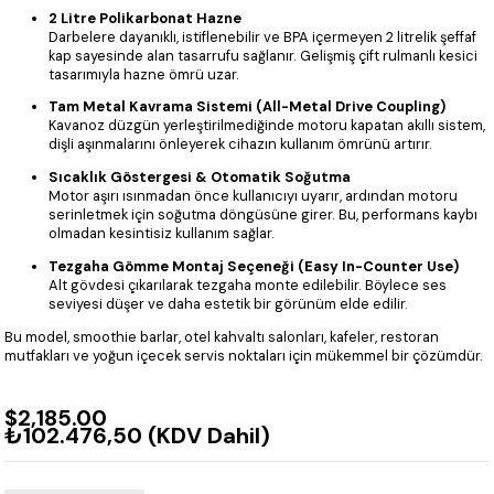
2 Litre Polikarbonat Hazne
Darbelere dayanıklı, istiflenebilir ve BPA içermeyen 2 litrelik şeffaf
kap sayesinde alan tasarrufu sağlanır. Gelişmiş çift rulmanlı kesici
tasarımıyla hazne ömrü uzar.
Tam Metal Kavrama Sistemi (All-Metal Drive Coupling)
Kavanoz düzgün yerleştirilmediğinde motoru kapatan akıllı sistem,
dişli aşınmalarını önleyerek cihazın kullanım ömrünü artırır.
Sıcaklık Göstergesi & Otomatik Soğutma
Motor aşırı ısınmadan önce kullanıcıyı uyarır, ardından motoru
serinletmek için soğutma döngüsüne girer. Bu, performans kaybı
olmadan kesintisiz kullanım sağlar.
Tezgaha Gömme Montaj Seçeneği (Easy In-Counter Use)
Alt gövdesi çıkarılarak tezgaha monte edilebilir. Böylece ses
seviyesi düşer ve daha estetik bir görünüm elde edilir.
Bu model, smoothie barlar, otel kahvaltı salonları, kafeler, restoran
mutfakları ve yoğun içecek servis noktaları için mükemmel bir çözümdür.
$2,185.00
₺102.476,50
(KDV Dahil)