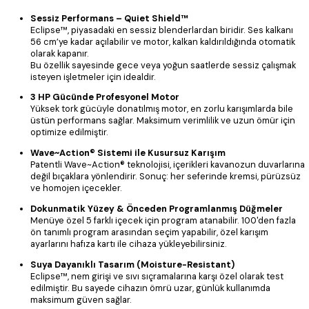
Sessiz Performans – Quiet Shield™
Eclipse™, piyasadaki en sessiz blenderlardan biridir. Ses kalkanı
56 cm’ye kadar açılabilir ve motor, kalkan kaldırıldığında otomatik
olarak kapanır.
Bu özellik sayesinde gece veya yoğun saatlerde sessiz çalışmak
isteyen işletmeler için idealdir.
3 HP Gücünde Profesyonel Motor
Yüksek tork gücüyle donatılmış motor, en zorlu karışımlarda bile
üstün performans sağlar. Maksimum verimlilik ve uzun ömür için
optimize edilmiştir.
Wave~Action® Sistemi ile Kusursuz Karışım
Patentli Wave~Action® teknolojisi, içerikleri kavanozun duvarlarına
değil bıçaklara yönlendirir. Sonuç: her seferinde kremsi, pürüzsüz
ve homojen içecekler.
Dokunmatik Yüzey & Önceden Programlanmış Düğmeler
Menüye özel 5 farklı içecek için program atanabilir. 100'den fazla
ön tanımlı program arasından seçim yapabilir, özel karışım
ayarlarını hafıza kartı ile cihaza yükleyebilirsiniz.
Suya Dayanıklı Tasarım (Moisture-Resistant)
Eclipse™, nem girişi ve sıvı sıçramalarına karşı özel olarak test
edilmiştir. Bu sayede cihazın ömrü uzar, günlük kullanımda
maksimum güven sağlar.