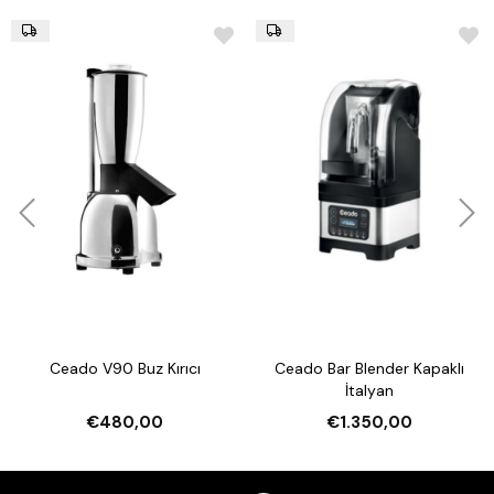
Ceado V90 Buz Kırıcı
Ceado Bar Blender Kapaklı
V
İtalyan
€480,00
€1.350,00