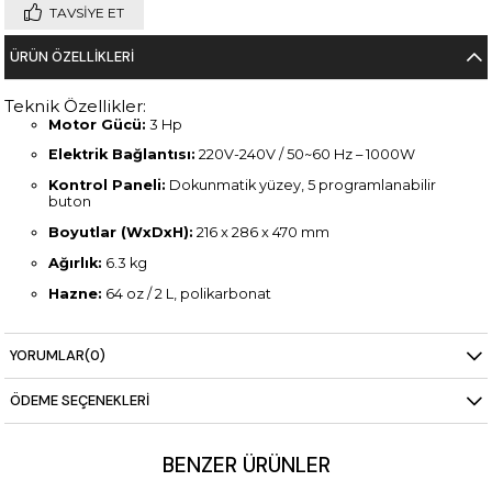
TAVSIYE ET
ÜRÜN ÖZELLIKLERI
Teknik Özellikler:
Motor Gücü:
3 Hp
Elektrik Bağlantısı:
220V-240V / 50~60 Hz – 1000W
Kontrol Paneli:
Dokunmatik yüzey, 5 programlanabilir
buton
Boyutlar (WxDxH):
216 x 286 x 470 mm
Ağırlık:
6.3 kg
Hazne:
64 oz / 2 L, polikarbonat
YORUMLAR
(0)
ÖDEME SEÇENEKLERI
BENZER ÜRÜNLER