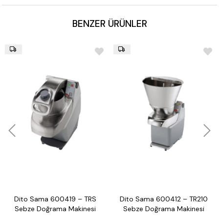
Ağırlık
: 32 kg
BENZER ÜRÜNLER
Boyutlar
: 325 × 540 × 750 mm
Dito Sama 600419 – TRS
Dito Sama 600412 – TR210
Sebze Doğrama Makinesi
Sebze Doğrama Makinesi