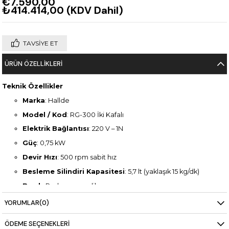
€7.590,00
₺414.414,00
(KDV Dahil)
TAVSIYE ET
ÜRÜN ÖZELLIKLERI
Teknik Özellikler
Marka
: Hallde
Model / Kod
: RG-300 İki Kafalı
Elektrik Bağlantısı
: 220 V – 1N
Güç
: 0,75 kW
Devir Hızı
: 500 rpm sabit hız
Besleme Silindiri Kapasitesi
: 5,7 lt (yaklaşık 15 kg/dk)
Bıçak
: Paslanmaz çelik
Besleme Sistemi
: Çift kafalı
YORUMLAR
(0)
Başlat/Durdur Fonksiyonu
: Var
ÖDEME SEÇENEKLERI
Taşıma Kolları
: Var