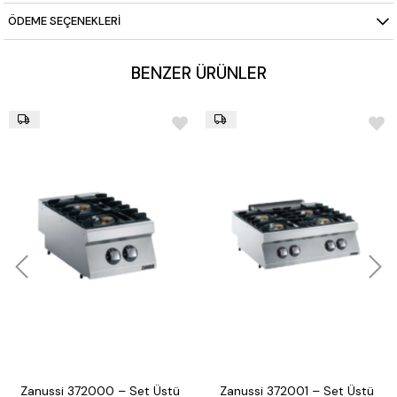
Kullanım:
LPG veya doğalgaz uyumlu
ÖDEME SEÇENEKLERI
Bakım:
Yuvarlak köşeli, kolay temizlenebilir üst tabla
BENZER ÜRÜNLER
Zanussi 372000 – Set Üstü
Zanussi 372001 – Set Üstü