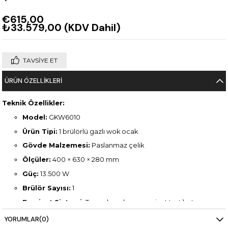
€615,00
₺33.579,00
(KDV Dahil)
TAVSIYE ET
ÜRÜN ÖZELLIKLERI
Teknik Özellikler:
Model:
GKW6010
Ürün Tipi:
1 brülörlü gazlı wok ocak
Gövde Malzemesi:
Paslanmaz çelik
Ölçüler:
400 × 630 × 280 mm
Güç:
13.500 W
Brülör Sayısı:
1
Emniyet Sistemi:
Termokupul gaz emniyet tertibatı
Izgara:
Pik döküm çıkarılabilir üst ocak ızgarası
YORUMLAR
(0)