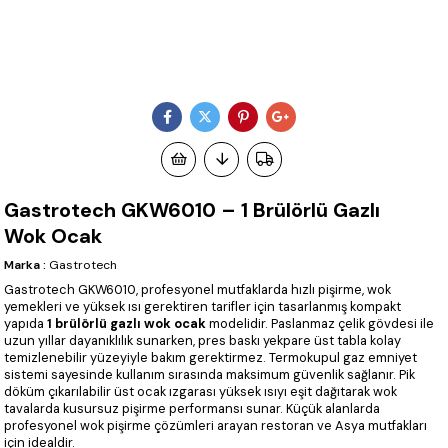
Gastrotech GKW6010 – 1 Brülörlü Gazlı
Wok Ocak
Marka
:
Gastrotech
Gastrotech GKW6010, profesyonel mutfaklarda hızlı pişirme, wok
yemekleri ve yüksek ısı gerektiren tarifler için tasarlanmış kompakt
yapıda
1 brülörlü gazlı wok ocak
modelidir. Paslanmaz çelik gövdesi ile
uzun yıllar dayanıklılık sunarken, pres baskı yekpare üst tabla kolay
temizlenebilir yüzeyiyle bakım gerektirmez. Termokupul gaz emniyet
sistemi sayesinde kullanım sırasında maksimum güvenlik sağlanır. Pik
döküm çıkarılabilir üst ocak ızgarası yüksek ısıyı eşit dağıtarak wok
tavalarda kusursuz pişirme performansı sunar. Küçük alanlarda
profesyonel wok pişirme çözümleri arayan restoran ve Asya mutfakları
için idealdir.