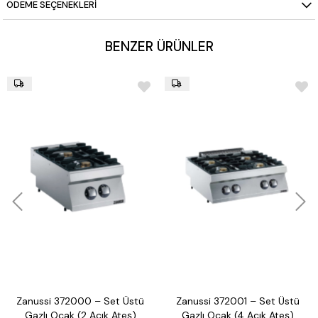
ÖDEME SEÇENEKLERI
Bakım:
Kolay temizlenebilir yuvarlak köşeli yüzey
BENZER ÜRÜNLER
Zanussi 372000 – Set Üstü
Zanussi 372001 – Set Üstü
Gazlı Ocak (2 Açık Ateş)
Gazlı Ocak (4 Açık Ateş)