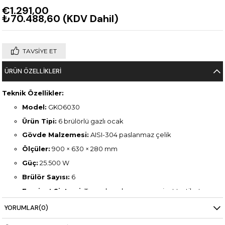
€1.291,00
₺70.488,60
(KDV Dahil)
TAVSIYE ET
ÜRÜN ÖZELLIKLERI
Teknik Özellikler:
Model:
GKO6030
Ürün Tipi:
6 brülörlü gazlı ocak
Gövde Malzemesi:
AISI-304 paslanmaz çelik
Ölçüler:
900 × 630 × 280 mm
Güç:
25.500 W
Brülör Sayısı:
6
Emniyet Sistemi:
Termokupul ve gaz emniyet tertibatı
Kullanım:
LPG veya doğalgaz ile çalışabilir
YORUMLAR
(0)
Izgara:
Pik döküm çıkarılabilir üst ocak ızgarası