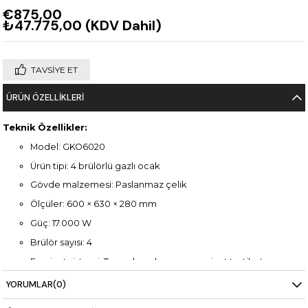
€875,00
₺47.775,00
(KDV Dahil)
TAVSIYE ET
ÜRÜN ÖZELLIKLERI
Teknik Özellikler:
Model: GKO6020
Ürün tipi: 4 brülörlü gazlı ocak
Gövde malzemesi: Paslanmaz çelik
Ölçüler: 600 × 630 × 280 mm
Güç: 17.000 W
Brülör sayısı: 4
Emniyet sistemi: Termokupul ve gaz emniyet tertibatı
Kullanım: LPG veya doğalgaz uyumlu
YORUMLAR
(0)