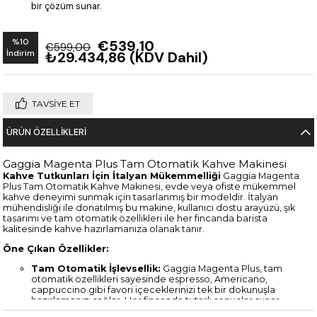
bir çözüm sunar.
%
10
€539,10
€599,00
İndirim
₺29.434,86
(KDV Dahil)
TAVSIYE ET
ÜRÜN ÖZELLIKLERI
Gaggia Magenta Plus Tam Otomatik Kahve Makinesi
Kahve Tutkunları İçin İtalyan Mükemmelliği
Gaggia Magenta
Plus Tam Otomatik Kahve Makinesi, evde veya ofiste mükemmel
kahve deneyimi sunmak için tasarlanmış bir modeldir. İtalyan
mühendisliği ile donatılmış bu makine, kullanıcı dostu arayüzü, şık
tasarımı ve tam otomatik özellikleri ile her fincanda barista
kalitesinde kahve hazırlamanıza olanak tanır.
Öne Çıkan Özellikler:
Tam Otomatik İşlevsellik:
Gaggia Magenta Plus, tam
otomatik özellikleri sayesinde espresso, Americano,
cappuccino gibi favori içeceklerinizi tek bir dokunuşla
hazırlamanızı sağlar. Her fincanda tutarlı sonuçlar sunar.
Kişiselleştirilebilir İçecek Seçenekleri:
Kahve sertliği, su