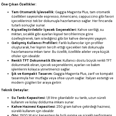
Öne Çıkan Özellikler:
Tam Otomatik İşlevsellik:
Gaggia Magenta Plus, tam otomatik
özellikleri sayesinde espresso, Americano, cappuccino gibi favori
içeceklerinizi tek bir dokunuşla hazırlamanızı sağlar. Her fincanda
tutarlı sonuçlar sunar.
Kişiselleştirilebilir İçecek Seçenekleri:
Kahve sertliği, su
miktarı, sıcaklık gibi ayarları kişisel tercihlerinize göre
özelleştirerek, tam istediğiniz gibi bir kahve deneyimi yaşayın.
Gelişmiş Kullanıcı Profilleri:
Farklı kullanıcılar için profiller
oluşturarak, her kişinin tercih ettiği içecekleri tek dokunuşla
hazırlamasına imkan tanır. Bu özellik, özellikle aileler veya küçük
ofisler için idealdir.
Renkli TFT Dokunmatik Ekran:
Kullanıcı dostu büyük renkli TFT
dokunmatik ekran, içecek seçeneklerini, ayarları ve bakım
işlemlerini kolayca yönetmenizi sağlar.
Şık ve Kompakt Tasarım:
Gaggia Magenta Plus, zarif ve kompakt
tasarımıyla her mutfağa veya ofise uyum sağlar. İtalyan estetiği ve
modern çizgileri bir araya getirir.
Teknik Detaylar:
Su Tankı Kapasitesi:
1,8 litre çıkarılabilir su tankı, uzun süreli
kullanım ve kolay doldurma imkanı sunar.
Kahve Haznesi Kapasitesi:
250 gram kahve çekirdeği haznesi,
sürekli kullanım için idealdir.
Güç:
1900 W güç kapasitesi ile hızlı ısınma ve sürekli performans