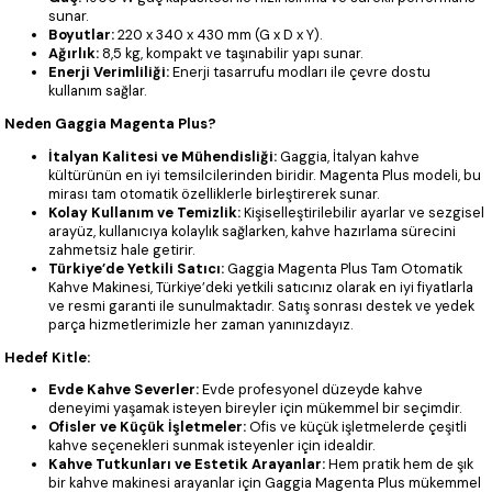
sunar.
Boyutlar:
220 x 340 x 430 mm (G x D x Y).
Ağırlık:
8,5 kg, kompakt ve taşınabilir yapı sunar.
Enerji Verimliliği:
Enerji tasarrufu modları ile çevre dostu
kullanım sağlar.
Neden Gaggia Magenta Plus?
İtalyan Kalitesi ve Mühendisliği:
Gaggia, İtalyan kahve
kültürünün en iyi temsilcilerinden biridir. Magenta Plus modeli, bu
mirası tam otomatik özelliklerle birleştirerek sunar.
Kolay Kullanım ve Temizlik:
Kişiselleştirilebilir ayarlar ve sezgisel
arayüz, kullanıcıya kolaylık sağlarken, kahve hazırlama sürecini
zahmetsiz hale getirir.
Türkiye’de Yetkili Satıcı:
Gaggia Magenta Plus Tam Otomatik
Kahve Makinesi, Türkiye’deki yetkili satıcınız olarak en iyi fiyatlarla
ve resmi garanti ile sunulmaktadır. Satış sonrası destek ve yedek
parça hizmetlerimizle her zaman yanınızdayız.
Hedef Kitle:
Evde Kahve Severler:
Evde profesyonel düzeyde kahve
deneyimi yaşamak isteyen bireyler için mükemmel bir seçimdir.
Ofisler ve Küçük İşletmeler:
Ofis ve küçük işletmelerde çeşitli
kahve seçenekleri sunmak isteyenler için idealdir.
Kahve Tutkunları ve Estetik Arayanlar:
Hem pratik hem de şık
bir kahve makinesi arayanlar için Gaggia Magenta Plus mükemmel