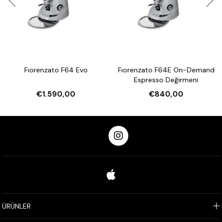
Fiyat farkı bulunmamakta olup, fark yalnızca
renk
seçenekleri
ile ilgilidir: Bakır, Beyaz ve Siyah.
Fıorenzato F64 Evo
Fıorenzato F64E On-Demand
Espresso Değirmeni
€1.590,00
€840,00
ÜRÜNLER