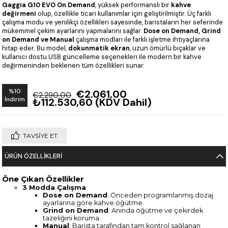
Gaggia G10 EVO On Demand
, yüksek performanslı bir
kahve
değirmeni
olup, özellikle ticari kullanımlar için geliştirilmiştir. Üç farklı
çalışma modu ve yenilikçi özellikleri sayesinde, baristaların her seferinde
mükemmel çekim ayarlarını yapmalarını sağlar.
Dose on Demand, Grind
on Demand ve Manual
çalışma modları ile farklı işletme ihtiyaçlarına
hitap eder. Bu model,
dokunmatik ekran
, uzun ömürlü bıçaklar ve
kullanıcı dostu USB güncelleme seçenekleri ile modern bir kahve
değirmeninden beklenen tüm özellikleri sunar.
%
10
€2.061,00
€2.290,00
İndirim
₺112.530,60
(KDV Dahil)
TAVSIYE ET
ÜRÜN ÖZELLIKLERI
Öne Çıkan Özellikler
3 Modda Çalışma
:
Dose on Demand
: Önceden programlanmış dozaj
ayarlarına göre kahve öğütme.
Grind on Demand
: Anında öğütme ve çekirdek
tazeliğini koruma.
Manual
: Barista tarafından tam kontrol sağlanan