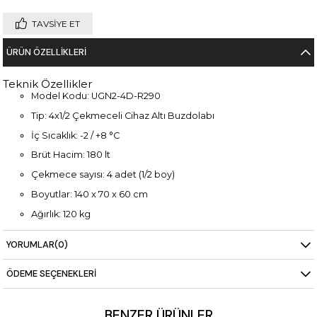
TAVSIYE ET
ÜRÜN ÖZELLIKLERI
Teknik Özellikler
Model Kodu: UGN2-4D-R290
Tip: 4x1/2 Çekmeceli Cihaz Altı Buzdolabı
İç Sıcaklık: -2 / +8 °C
Brüt Hacim: 180 lt
Çekmece sayısı: 4 adet (1/2 boy)
Boyutlar: 140 x 70 x 60 cm
Ağırlık: 120 kg
Güç: 220 V
YORUMLAR
(0)
ÖDEME SEÇENEKLERI
BENZER ÜRÜNLER