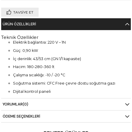
TAVSIYE ET
ÜRÜN ÖZELLIKLERI
Teknik Özellikler
Elektrik bağlantısı: 220 V – 1N
Güç: 0,90 kW
İç derinlik: 43/53 cm (GN 1/1 kapasite)
Hacim: 180-280-360 lt
Çalışma sıcaklığı: -10 / -20 °C
Soğutma sistemi: CFC Free çevre dostu soğutma gazı
Dijital kontrol paneli
Otomatik defrost ve su buharlaştırma özelliği
YORUMLAR
(0)
Paslanmaz çelik iç ve dış gövde
ÖDEME SEÇENEKLERI
Ağırlık: 195 kg
Boyutlar: 2330 × 700 × 600 mm