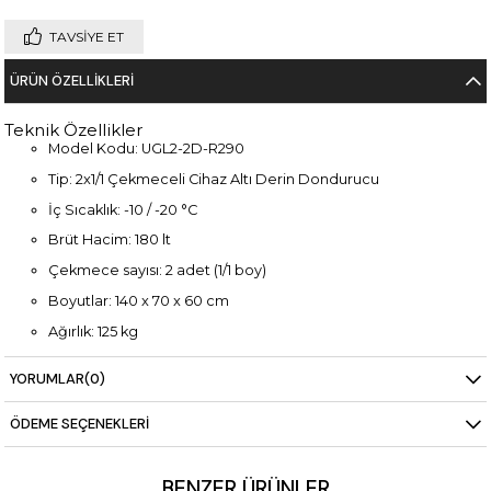
TAVSIYE ET
ÜRÜN ÖZELLIKLERI
Teknik Özellikler
Model Kodu: UGL2-2D-R290
Tip: 2x1/1 Çekmeceli Cihaz Altı Derin Dondurucu
İç Sıcaklık: -10 / -20 °C
Brüt Hacim: 180 lt
Çekmece sayısı: 2 adet (1/1 boy)
Boyutlar: 140 x 70 x 60 cm
Ağırlık: 125 kg
Güç: 220 V
YORUMLAR
(0)
ÖDEME SEÇENEKLERI
BENZER ÜRÜNLER