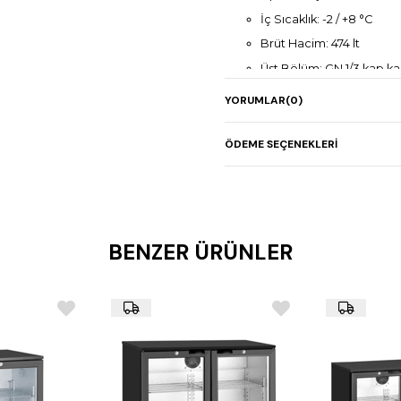
İç Sıcaklık: -2 / +8 °C
Brüt Hacim: 474 lt
Üst Bölüm: GN 1/3 kap kap
Çekmece sayısı: 6 adet (
YORUMLAR
(0)
Dijital kumanda paneli
Elektrikli rezistanslı oto
ÖDEME SEÇENEKLERI
Özel buharlaştırma siste
Paslanmaz çelik gövde (
Boyutlar: 186,5 x 70 x 14
Ağırlık: 185 kg
BENZER ÜRÜNLER
Güç: 220 V