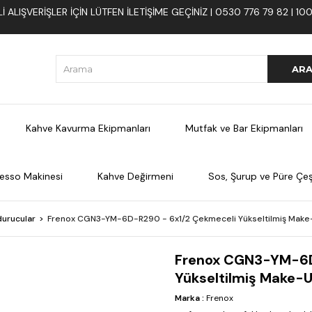
 ALIŞVERIŞLER İÇIN LÜTFEN ILETIŞIME GEÇINIZ | 0530 776 79 82 | 
Kahve Kavurma Ekipmanları
Mutfak ve Bar Ekipmanları
esso Makinesi
Kahve Değirmeni
Sos, Şurup ve Püre Çeşi
urucular
Frenox CGN3-YM-6D-R290 - 6x1/2 Çekmeceli Yükseltilmiş Make
Frenox CGN3-YM-6D
Yükseltilmiş Make-U
Marka
:
Frenox