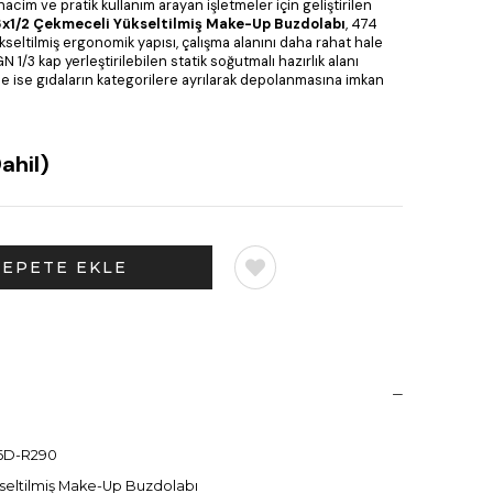
cim ve pratik kullanım arayan işletmeler için geliştirilen
1/2 Çekmeceli Yükseltilmiş Make-Up Buzdolabı
, 474
Yükseltilmiş ergonomik yapısı, çalışma alanını daha rahat hale
 1/3 kap yerleştirilebilen statik soğutmalı hazırlık alanı
 ise gıdaların kategorilere ayrılarak depolanmasına imkan
ahil)
6D-R290
kseltilmiş Make-Up Buzdolabı