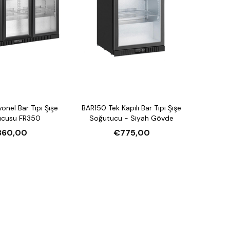
onel Bar Tipi Şişe
BAR150 Tek Kapılı Bar Tipi Şişe
ucusu FR350
Soğutucu - Siyah Gövde
860,00
€775,00